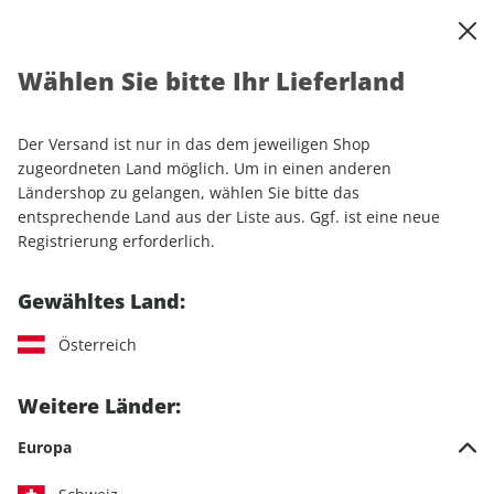
0
Warenkorb
Shop durchsuchen
MENÜ
Wählen Sie bitte Ihr Lieferland
Startseite
Einzelhefte
Automobile
AUTO Straßenverkehr ePaper 18/2021
Der Versand ist nur in das dem jeweiligen Shop
zugeordneten Land möglich. Um in einen anderen
LESEPROBE
Ländershop zu gelangen, wählen Sie bitte das
entsprechende Land aus der Liste aus. Ggf. ist eine neue
Registrierung erforderlich.
Gewähltes Land:
Österreich
Weitere Länder:
Europa