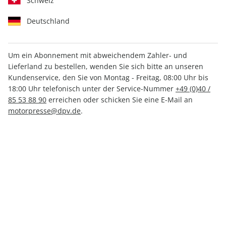
Schweiz
Deutschland
Um ein Abonnement mit abweichendem Zahler- und
Lieferland zu bestellen, wenden Sie sich bitte an unseren
AUTO Straßenverkehr ePaper
Kundenservice, den Sie von Montag - Freitag, 08:00 Uhr bis
18/2021
18:00 Uhr telefonisch unter der Service-Nummer
+49 (0)40 /
85 53 88 90
erreichen oder schicken Sie eine E-Mail an
motorpresse@dpv.de
.
Direkt verfügbar
1,49 €
inkl. MwSt.
Zur Kasse