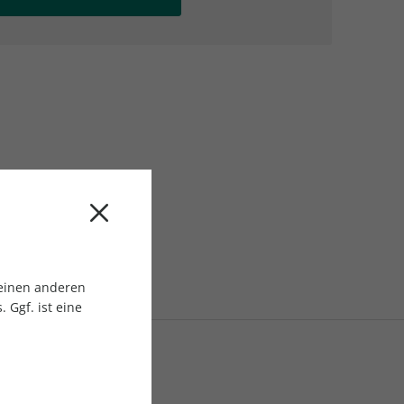
AC Reisemagazin
AC Reisemagazin
 einen anderen
 Ggf. ist eine