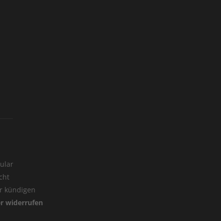
ular
cht
er kündigen
er widerrufen