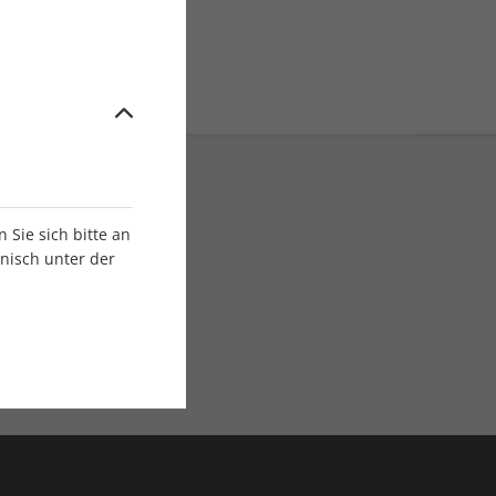
Sie sich bitte an
onisch unter der
E-Paper Ausgaben
Als App oder E-Paper
verfügbar