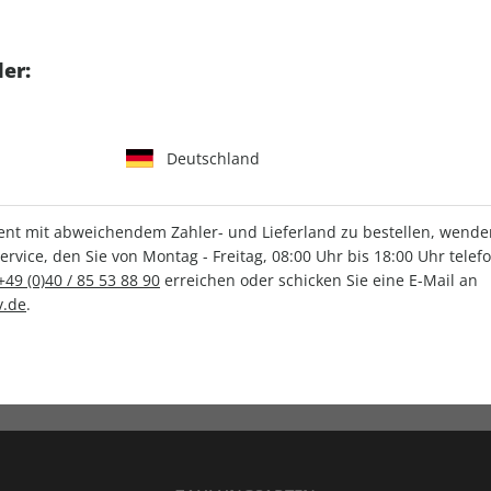
tgart GmbH & Co. KG
er:
Deutschland
IHRE ABO-VORTEILE
t mit abweichendem Zahler- und Lieferland zu bestellen, wenden 
vice, den Sie von Montag - Freitag, 08:00 Uhr bis 18:00 Uhr telef
+49 (0)40 / 85 53 88 90
erreichen oder schicken Sie eine E-Mail an
.de
.
Versandkostenfrei
Wunschprämie
en
Lieferung frei Haus
Geschenk inklusive