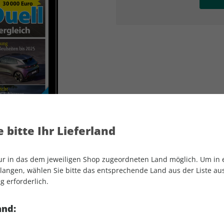
AD
AD
 bitte Ihr Lieferland
nur in das dem jeweiligen Shop zugeordneten Land möglich. Um in
angen, wählen Sie bitte das entsprechende Land aus der Liste aus.
g erforderlich.
AUTO Straßenverkehr ePaper 15/2022
and: