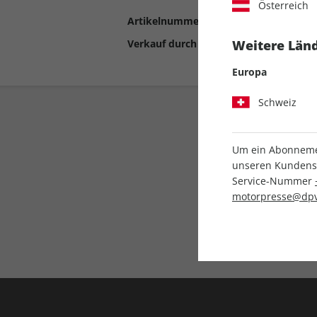
Österreich
Artikelnummer
2190793
Verkauf durch
Motor Presse Stut
Weitere Länd
Europa
Schweiz
Um ein Abonnemen
unseren Kundenser
Service-Nummer
motorpresse@dpv
Liefergarantie
Keine Ausgabe verpass