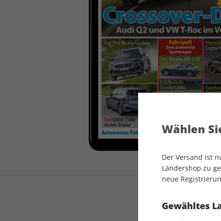
auto motor und sport
auto motor und sport
EDITION
autokauf
auto motor und sport
autokauf
Wählen Sie
Der Versand ist 
Ländershop zu gel
neue Registrierun
Gewähltes L