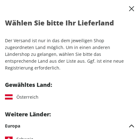
0
Warenkorb
Shop durchsuchen
MENÜ
Wählen Sie bitte Ihr Lieferland
Startseite
Einzelhefte
Automobile
AUTO Straßenverkehr ePaper 10/2023
Der Versand ist nur in das dem jeweiligen Shop
zugeordneten Land möglich. Um in einen anderen
LESEPROBE
Ländershop zu gelangen, wählen Sie bitte das
entsprechende Land aus der Liste aus. Ggf. ist eine neue
Registrierung erforderlich.
Gewähltes Land:
Österreich
Weitere Länder:
Europa