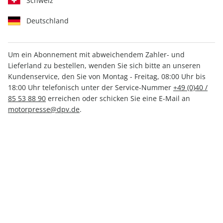
Schweiz
Deutschland
Um ein Abonnement mit abweichendem Zahler- und
Lieferland zu bestellen, wenden Sie sich bitte an unseren
AUTO Straßenverkehr ePaper
Kundenservice, den Sie von Montag - Freitag, 08:00 Uhr bis
10/2023
18:00 Uhr telefonisch unter der Service-Nummer
+49 (0)40 /
85 53 88 90
erreichen oder schicken Sie eine E-Mail an
motorpresse@dpv.de
.
Direkt verfügbar
1,99 €
inkl. MwSt.
Zur Kasse