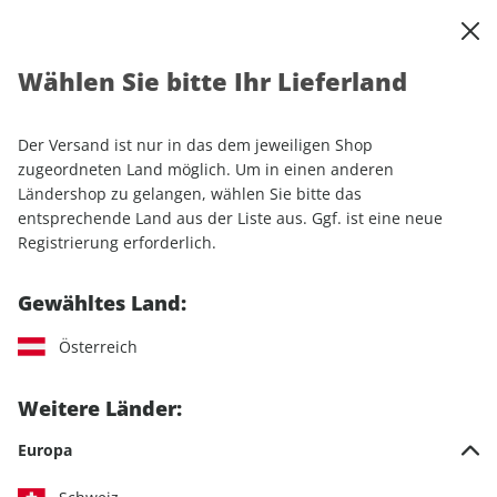
0
Warenkorb
Shop durchsuchen
MENÜ
Wählen Sie bitte Ihr Lieferland
Startseite
Einzelhefte
Automobile
AUTO Straßenverkehr ePaper 09/2023
Der Versand ist nur in das dem jeweiligen Shop
zugeordneten Land möglich. Um in einen anderen
LESEPROBE
Ländershop zu gelangen, wählen Sie bitte das
entsprechende Land aus der Liste aus. Ggf. ist eine neue
Registrierung erforderlich.
Gewähltes Land:
Österreich
Weitere Länder:
Europa