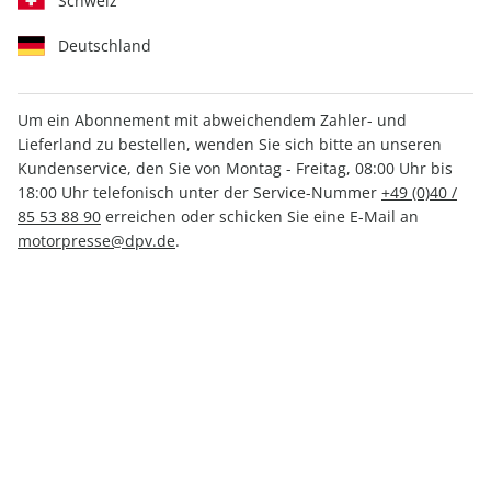
Schweiz
Deutschland
Um ein Abonnement mit abweichendem Zahler- und
Lieferland zu bestellen, wenden Sie sich bitte an unseren
AUTO Straßenverkehr ePaper
Kundenservice, den Sie von Montag - Freitag, 08:00 Uhr bis
09/2023
18:00 Uhr telefonisch unter der Service-Nummer
+49 (0)40 /
85 53 88 90
erreichen oder schicken Sie eine E-Mail an
motorpresse@dpv.de
.
Direkt verfügbar
1,99 €
inkl. MwSt.
Zur Kasse