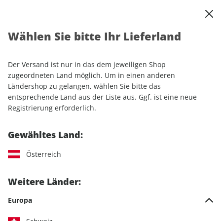
0
Warenkorb
Shop durchsuchen
MENÜ
Wählen Sie bitte Ihr Lieferland
Startseite
Einzelhefte
Automobile
AUTO Straßenverkehr ePaper 09/2022
Der Versand ist nur in das dem jeweiligen Shop
zugeordneten Land möglich. Um in einen anderen
LESEPROBE
Ländershop zu gelangen, wählen Sie bitte das
entsprechende Land aus der Liste aus. Ggf. ist eine neue
Registrierung erforderlich.
Gewähltes Land:
Österreich
Weitere Länder:
Europa