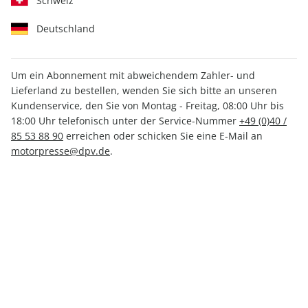
Schweiz
Deutschland
Um ein Abonnement mit abweichendem Zahler- und
Lieferland zu bestellen, wenden Sie sich bitte an unseren
AUTO Straßenverkehr ePaper
Kundenservice, den Sie von Montag - Freitag, 08:00 Uhr bis
09/2022
18:00 Uhr telefonisch unter der Service-Nummer
+49 (0)40 /
85 53 88 90
erreichen oder schicken Sie eine E-Mail an
motorpresse@dpv.de
.
Direkt verfügbar
1,49 €
inkl. MwSt.
Zur Kasse