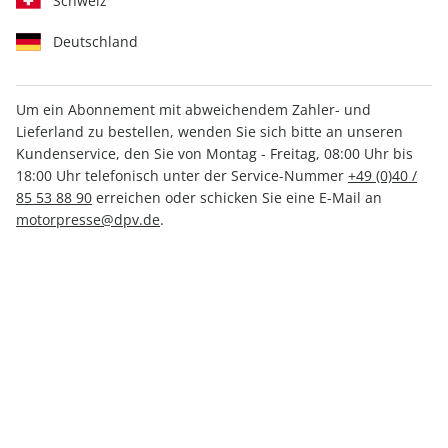
Schweiz
Deutschland
Um ein Abonnement mit abweichendem Zahler- und
Lieferland zu bestellen, wenden Sie sich bitte an unseren
AUTO Straßenverkehr ePaper
Kundenservice, den Sie von Montag - Freitag, 08:00 Uhr bis
08/2023
18:00 Uhr telefonisch unter der Service-Nummer
+49 (0)40 /
85 53 88 90
erreichen oder schicken Sie eine E-Mail an
motorpresse@dpv.de
.
Direkt verfügbar
1,99 €
inkl. MwSt.
Zur Kasse