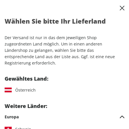
0
Warenkorb
Shop durchsuchen
MENÜ
Wählen Sie bitte Ihr Lieferland
Startseite
Einzelhefte
Automobile
AUTO Straßenverkehr ePaper 08/2023
Der Versand ist nur in das dem jeweiligen Shop
zugeordneten Land möglich. Um in einen anderen
LESEPROBE
Ländershop zu gelangen, wählen Sie bitte das
entsprechende Land aus der Liste aus. Ggf. ist eine neue
Registrierung erforderlich.
Gewähltes Land:
Österreich
Weitere Länder:
Europa