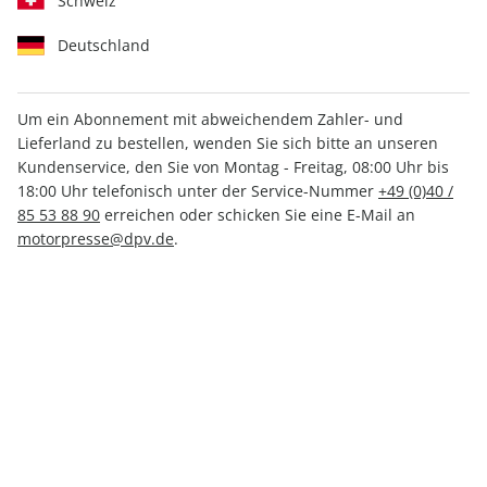
Schweiz
Deutschland
Um ein Abonnement mit abweichendem Zahler- und
Lieferland zu bestellen, wenden Sie sich bitte an unseren
AUTO Straßenverkehr ePaper
Kundenservice, den Sie von Montag - Freitag, 08:00 Uhr bis
07/2023
18:00 Uhr telefonisch unter der Service-Nummer
+49 (0)40 /
85 53 88 90
erreichen oder schicken Sie eine E-Mail an
motorpresse@dpv.de
.
Direkt verfügbar
1,99 €
inkl. MwSt.
Zur Kasse