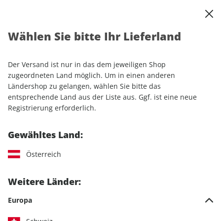
0
Warenkorb
Shop durchsuchen
MENÜ
Wählen Sie bitte Ihr Lieferland
Startseite
Einzelhefte
Automobile
AUTO Straßenverkehr ePaper 07/2022
Der Versand ist nur in das dem jeweiligen Shop
zugeordneten Land möglich. Um in einen anderen
LESEPROBE
Ländershop zu gelangen, wählen Sie bitte das
entsprechende Land aus der Liste aus. Ggf. ist eine neue
Registrierung erforderlich.
Gewähltes Land:
Österreich
Weitere Länder:
Europa