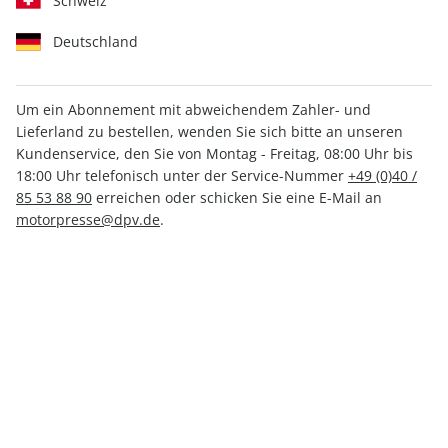
Schweiz
Deutschland
Um ein Abonnement mit abweichendem Zahler- und
Lieferland zu bestellen, wenden Sie sich bitte an unseren
AUTO Straßenverkehr ePaper
Kundenservice, den Sie von Montag - Freitag, 08:00 Uhr bis
07/2022
18:00 Uhr telefonisch unter der Service-Nummer
+49 (0)40 /
85 53 88 90
erreichen oder schicken Sie eine E-Mail an
motorpresse@dpv.de
.
Direkt verfügbar
1,49 €
inkl. MwSt.
Zur Kasse