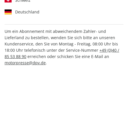
Schweiz
Deutschland
Um ein Abonnement mit abweichendem Zahler- und
Lieferland zu bestellen, wenden Sie sich bitte an unseren
AUTO Straßenverkehr ePaper
Kundenservice, den Sie von Montag - Freitag, 08:00 Uhr bis
05/2021
18:00 Uhr telefonisch unter der Service-Nummer
+49 (0)40 /
85 53 88 90
erreichen oder schicken Sie eine E-Mail an
motorpresse@dpv.de
.
Direkt verfügbar
1,49 €
inkl. MwSt.
Zur Kasse