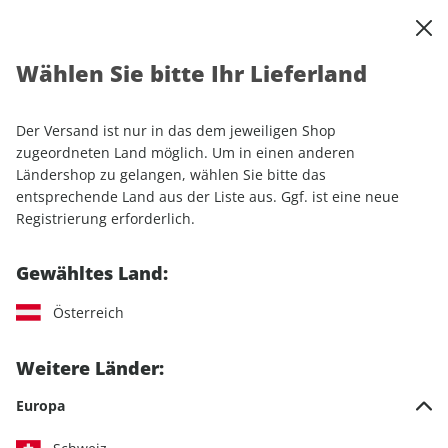
0
Warenkorb
Shop durchsuchen
MENÜ
Wählen Sie bitte Ihr Lieferland
Startseite
Einzelhefte
Automobile
AUTO Straßenverkehr ePaper 05/2021
Der Versand ist nur in das dem jeweiligen Shop
zugeordneten Land möglich. Um in einen anderen
LESEPROBE
Ländershop zu gelangen, wählen Sie bitte das
entsprechende Land aus der Liste aus. Ggf. ist eine neue
Registrierung erforderlich.
Gewähltes Land:
Österreich
Weitere Länder:
Europa