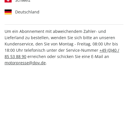
Schweiz
Deutschland
Um ein Abonnement mit abweichendem Zahler- und
Lieferland zu bestellen, wenden Sie sich bitte an unseren
AUTO Straßenverkehr 13/2025
Kundenservice, den Sie von Montag - Freitag, 08:00 Uhr bis
18:00 Uhr telefonisch unter der Service-Nummer
+49 (0)40 /
85 53 88 90
erreichen oder schicken Sie eine E-Mail an
Verfügbar - Nur solange der Vorrat reicht
motorpresse@dpv.de
.
Anzahl
3,50 €
inkl. MwSt., zzgl.
Versand
In den Warenkorb