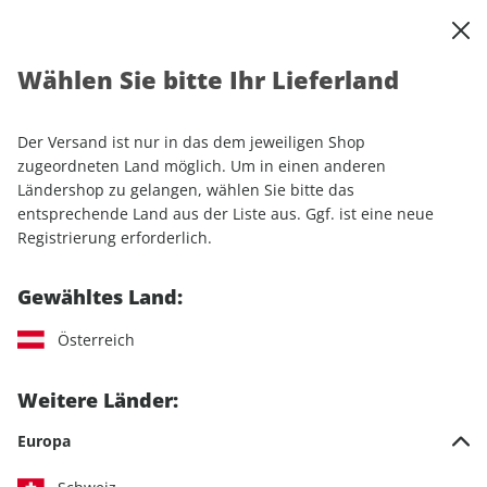
0
Warenkorb
Shop durchsuchen
MENÜ
Wählen Sie bitte Ihr Lieferland
Startseite
Einzelhefte
Automobile
AUTO Straßenverkehr 13/2025
Der Versand ist nur in das dem jeweiligen Shop
zugeordneten Land möglich. Um in einen anderen
LESEPROBE
Ländershop zu gelangen, wählen Sie bitte das
entsprechende Land aus der Liste aus. Ggf. ist eine neue
Registrierung erforderlich.
Gewähltes Land:
Österreich
Weitere Länder:
Europa