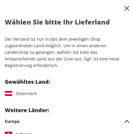
0
Warenkorb
Shop durchsuchen
MENÜ
Wählen Sie bitte Ihr Lieferland
Startseite
Einzelhefte
Automobile
auto motor und sport
auto motor und sport ePaper 15/2021
Der Versand ist nur in das dem jeweiligen Shop
zugeordneten Land möglich. Um in einen anderen
LESEPROBE
Ländershop zu gelangen, wählen Sie bitte das
entsprechende Land aus der Liste aus. Ggf. ist eine neue
Registrierung erforderlich.
Gewähltes Land:
Österreich
Weitere Länder:
Europa