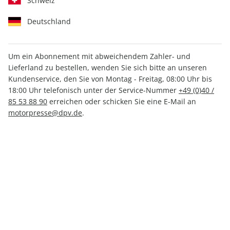
Schweiz
Deutschland
Um ein Abonnement mit abweichendem Zahler- und
Lieferland zu bestellen, wenden Sie sich bitte an unseren
auto motor und sport ePaper
Kundenservice, den Sie von Montag - Freitag, 08:00 Uhr bis
15/2021
18:00 Uhr telefonisch unter der Service-Nummer
+49 (0)40 /
85 53 88 90
erreichen oder schicken Sie eine E-Mail an
motorpresse@dpv.de
.
Direkt verfügbar
2,99 €
inkl. MwSt.
Zur Kasse