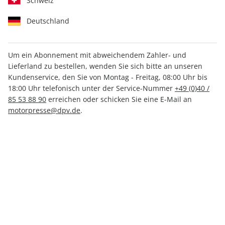
Schweiz
Deutschland
Um ein Abonnement mit abweichendem Zahler- und
Lieferland zu bestellen, wenden Sie sich bitte an unseren
auto motor und sport ePaper
Kundenservice, den Sie von Montag - Freitag, 08:00 Uhr bis
11/2025
18:00 Uhr telefonisch unter der Service-Nummer
+49 (0)40 /
85 53 88 90
erreichen oder schicken Sie eine E-Mail an
motorpresse@dpv.de
.
Direkt verfügbar
3,49 €
inkl. MwSt.
Zur Kasse