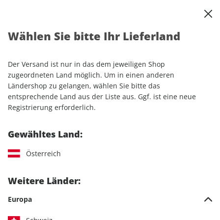
0
Warenkorb
Shop durchsuchen
MENÜ
Wählen Sie bitte Ihr Lieferland
Startseite
Einzelhefte
Automobile
auto motor und sport
auto motor und sport ePaper 11/2025
Der Versand ist nur in das dem jeweiligen Shop
zugeordneten Land möglich. Um in einen anderen
LESEPROBE
Ländershop zu gelangen, wählen Sie bitte das
entsprechende Land aus der Liste aus. Ggf. ist eine neue
Registrierung erforderlich.
Gewähltes Land:
Österreich
Weitere Länder:
Europa