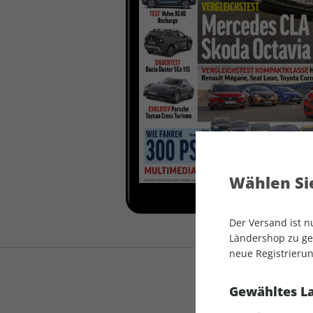
auto motor und sport
auto motor und sport
EDITION
autokauf
auto motor und sport
autokauf
Wählen Sie
Der Versand ist 
Ländershop zu gel
neue Registrierun
Gewähltes L