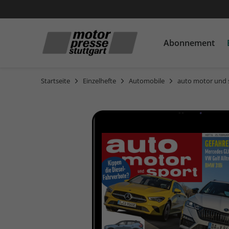
Abonnement
Startseite
Einzelhefte
Automobile
auto motor und 
Automobil
Automobile
Automobile
Motorrad
Motorrad
Motorrad
ADAC Reisemagazin
auto motor und sport
auto motor und sport
auto motor und sport
auto motor und sport
MOTORRAD
MOTORRAD
MOTORRAD
MOTORRAD Ride
RUNNER'S WORLD
AUTO Straßenverkehr
AUTO Straßenverkehr
AUTO Straßenverkehr
PS
PS
PS
Motor Klassik
Motor Klassik
Motor Klassik
MOTORRAD Classic
MOTORRAD Classic
MOTORRAD Classic
MOTORSPORT aktuell
MOTORSPORT aktuell
MOTORSPORT aktuell
MOTORRAD Ride
MOTORRAD Ride
sport auto
sport auto
sport auto
YOUNGTIMER
YOUNGTIMER
YOUNGTIMER
auto motor und sport
auto motor und sport
professional
EDITION