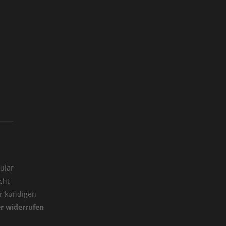
ular
cht
er kündigen
er widerrufen