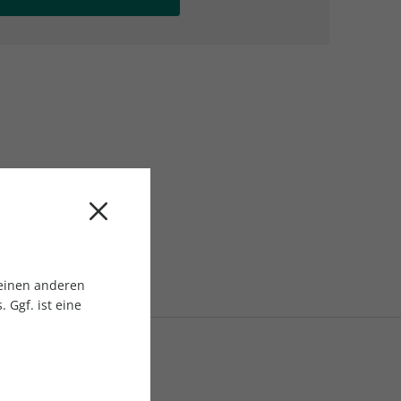
AC Reisemagazin
AC Reisemagazin
 einen anderen
 Ggf. ist eine