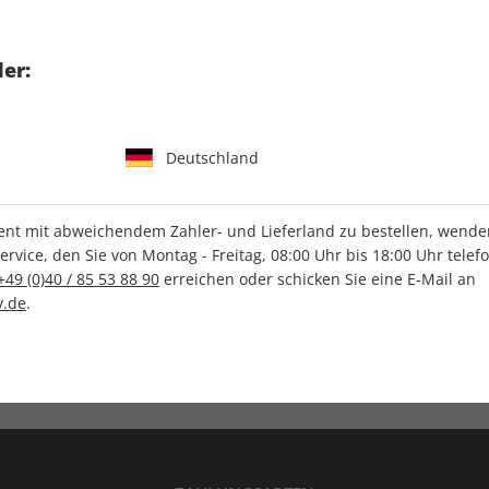
tgart GmbH & Co. KG
er:
Deutschland
IHRE ABO-VORTEILE
t mit abweichendem Zahler- und Lieferland zu bestellen, wenden 
vice, den Sie von Montag - Freitag, 08:00 Uhr bis 18:00 Uhr telef
+49 (0)40 / 85 53 88 90
erreichen oder schicken Sie eine E-Mail an
.de
.
Versandkostenfrei
Wunschprämie
en
Lieferung frei Haus
Geschenk inklusive