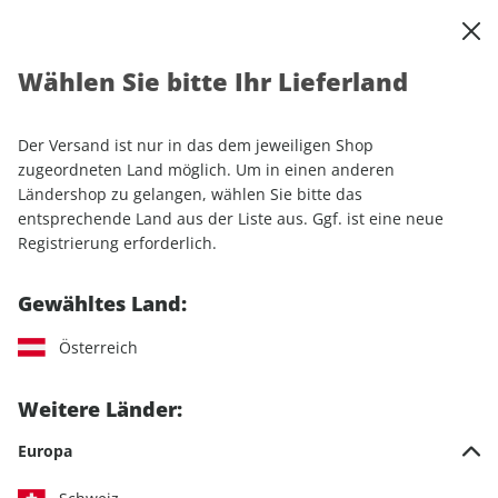
0
Warenkorb
Shop durchsuchen
MENÜ
Wählen Sie bitte Ihr Lieferland
Startseite
Einzelhefte
Automobile
auto motor und sport
auto motor und sport ePaper 04/2022
Der Versand ist nur in das dem jeweiligen Shop
zugeordneten Land möglich. Um in einen anderen
LESEPROBE
Ländershop zu gelangen, wählen Sie bitte das
entsprechende Land aus der Liste aus. Ggf. ist eine neue
Registrierung erforderlich.
Gewähltes Land:
Österreich
Weitere Länder:
Europa