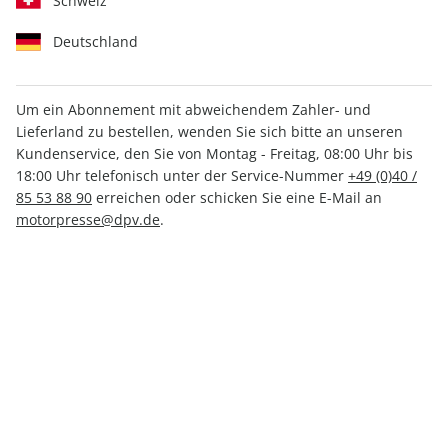
Schweiz
Deutschland
Um ein Abonnement mit abweichendem Zahler- und
Lieferland zu bestellen, wenden Sie sich bitte an unseren
auto motor und sport ePaper
Kundenservice, den Sie von Montag - Freitag, 08:00 Uhr bis
04/2022
18:00 Uhr telefonisch unter der Service-Nummer
+49 (0)40 /
85 53 88 90
erreichen oder schicken Sie eine E-Mail an
motorpresse@dpv.de
.
Direkt verfügbar
2,99 €
inkl. MwSt.
Zur Kasse