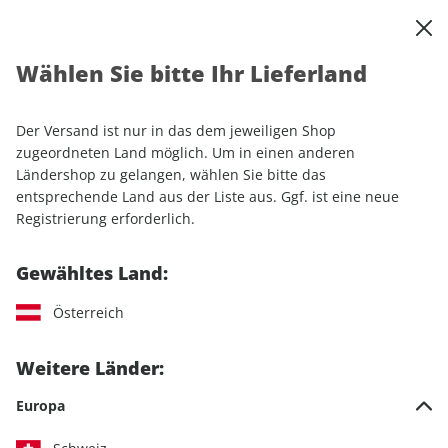
0
Warenkorb
Shop durchsuchen
MENÜ
Wählen Sie bitte Ihr Lieferland
Startseite
Einzelhefte
Automobile
auto motor und sport
auto motor und sport ePaper 02/2025
Der Versand ist nur in das dem jeweiligen Shop
zugeordneten Land möglich. Um in einen anderen
LESEPROBE
Ländershop zu gelangen, wählen Sie bitte das
entsprechende Land aus der Liste aus. Ggf. ist eine neue
Registrierung erforderlich.
Gewähltes Land:
Österreich
Weitere Länder:
Europa