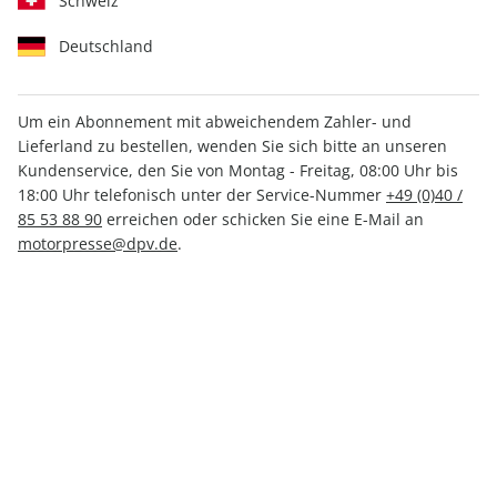
Schweiz
Deutschland
Um ein Abonnement mit abweichendem Zahler- und
Lieferland zu bestellen, wenden Sie sich bitte an unseren
auto motor und sport ePaper
Kundenservice, den Sie von Montag - Freitag, 08:00 Uhr bis
02/2025
18:00 Uhr telefonisch unter der Service-Nummer
+49 (0)40 /
85 53 88 90
erreichen oder schicken Sie eine E-Mail an
motorpresse@dpv.de
.
Direkt verfügbar
3,49 €
inkl. MwSt.
Zur Kasse