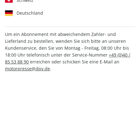
Schweiz
Deutschland
Um ein Abonnement mit abweichendem Zahler- und
Lieferland zu bestellen, wenden Sie sich bitte an unseren
auto motor und sport ePaper
Kundenservice, den Sie von Montag - Freitag, 08:00 Uhr bis
02/2024
18:00 Uhr telefonisch unter der Service-Nummer
+49 (0)40 /
85 53 88 90
erreichen oder schicken Sie eine E-Mail an
motorpresse@dpv.de
.
Direkt verfügbar
3,49 €
inkl. MwSt.
Zur Kasse