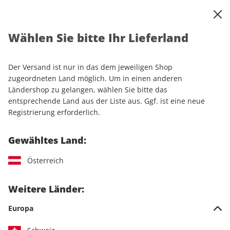
0
Warenkorb
Shop durchsuchen
MENÜ
Wählen Sie bitte Ihr Lieferland
Startseite
Einzelhefte
Automobile
auto motor und sport
auto motor und sport ePaper 02/2024
Der Versand ist nur in das dem jeweiligen Shop
zugeordneten Land möglich. Um in einen anderen
LESEPROBE
Ländershop zu gelangen, wählen Sie bitte das
entsprechende Land aus der Liste aus. Ggf. ist eine neue
Registrierung erforderlich.
Gewähltes Land:
Österreich
Weitere Länder:
Europa