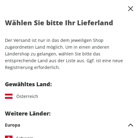
0
Warenkorb
Shop durchsuchen
MENÜ
Wählen Sie bitte Ihr Lieferland
Startseite
Einzelhefte
Automobile
auto motor und sport
auto motor und sport 25/2025
Der Versand ist nur in das dem jeweiligen Shop
zugeordneten Land möglich. Um in einen anderen
LESEPROBE
Ländershop zu gelangen, wählen Sie bitte das
entsprechende Land aus der Liste aus. Ggf. ist eine neue
Registrierung erforderlich.
Gewähltes Land:
Österreich
Weitere Länder:
Europa