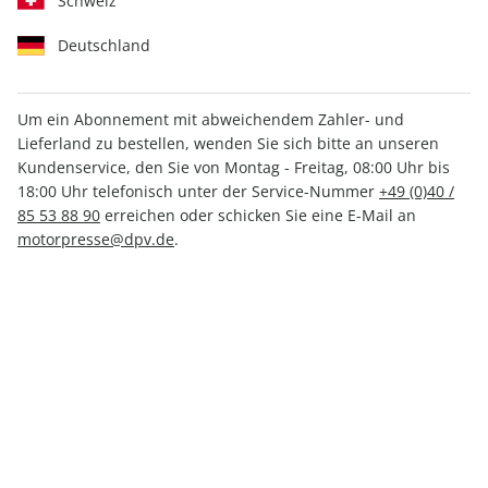
Schweiz
Deutschland
Um ein Abonnement mit abweichendem Zahler- und
Lieferland zu bestellen, wenden Sie sich bitte an unseren
auto motor und sport 25/2025
Kundenservice, den Sie von Montag - Freitag, 08:00 Uhr bis
18:00 Uhr telefonisch unter der Service-Nummer
+49 (0)40 /
85 53 88 90
erreichen oder schicken Sie eine E-Mail an
Verfügbar - Nur solange der Vorrat reicht
motorpresse@dpv.de
.
Anzahl
5,60 €
inkl. MwSt., zzgl.
Versand
In den Warenkorb