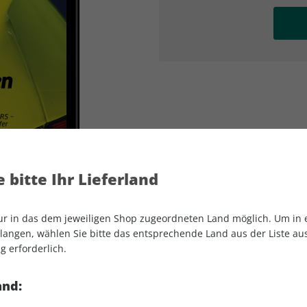
AD
AD
 bitte Ihr Lieferland
nur in das dem jeweiligen Shop zugeordneten Land möglich. Um in
angen, wählen Sie bitte das entsprechende Land aus der Liste aus.
g erforderlich.
o motor und sport EDITION ePaper 01/
and: