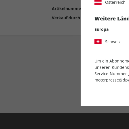
Österreich
Artikelnummer
2191266
Verkauf durch
Motor Presse Stut
Weitere Länd
Europa
Schweiz
Um ein Abonnemen
unseren Kundenser
Service-Nummer
motorpresse@dpv
Liefergarantie
Keine Ausgabe verpass