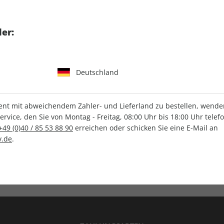
tgart GmbH & Co. KG
er:
Deutschland
IHRE ABO-VORTEILE
t mit abweichendem Zahler- und Lieferland zu bestellen, wenden 
vice, den Sie von Montag - Freitag, 08:00 Uhr bis 18:00 Uhr telef
+49 (0)40 / 85 53 88 90
erreichen oder schicken Sie eine E-Mail an
.de
.
Versandkostenfrei
Wunschprämie
en
Lieferung frei Haus
Geschenk inklusive