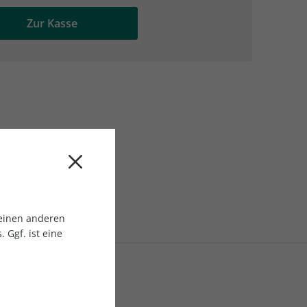
AC Reisemagazin
AC Reisemagazin
Zur Kasse
 einen anderen
 Ggf. ist eine
2018