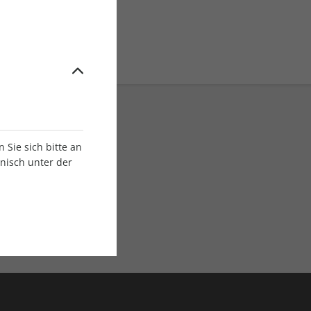
Sie sich bitte an
onisch unter der
E-Paper Ausgaben
Als App oder E-Paper
verfügbar