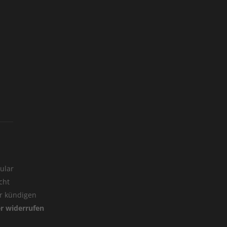
ular
cht
er kündigen
er widerrufen