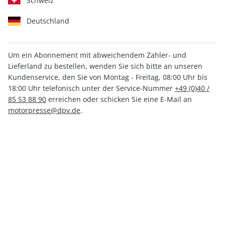
Schweiz
Deutschland
Um ein Abonnement mit abweichendem Zahler- und
Lieferland zu bestellen, wenden Sie sich bitte an unseren
auto motor und sport 20/2025
Kundenservice, den Sie von Montag - Freitag, 08:00 Uhr bis
18:00 Uhr telefonisch unter der Service-Nummer
+49 (0)40 /
85 53 88 90
erreichen oder schicken Sie eine E-Mail an
Verfügbar - Nur solange der Vorrat reicht
motorpresse@dpv.de
.
Anzahl
5,60 €
inkl. MwSt., zzgl.
Versand
In den Warenkorb