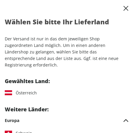
0
Warenkorb
Shop durchsuchen
MENÜ
Wählen Sie bitte Ihr Lieferland
Startseite
Einzelhefte
Automobile
auto motor und sport 20/2025
Der Versand ist nur in das dem jeweiligen Shop
zugeordneten Land möglich. Um in einen anderen
LESEPROBE
Ländershop zu gelangen, wählen Sie bitte das
entsprechende Land aus der Liste aus. Ggf. ist eine neue
Registrierung erforderlich.
Gewähltes Land:
Österreich
Weitere Länder:
Europa