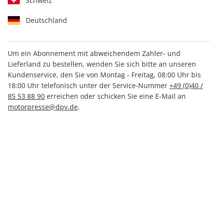
Schweiz
Deutschland
Um ein Abonnement mit abweichendem Zahler- und
Lieferland zu bestellen, wenden Sie sich bitte an unseren
auto motor und sport 14/2026
Kundenservice, den Sie von Montag - Freitag, 08:00 Uhr bis
18:00 Uhr telefonisch unter der Service-Nummer
+49 (0)40 /
85 53 88 90
erreichen oder schicken Sie eine E-Mail an
Verfügbar - Nur solange der Vorrat reicht
motorpresse@dpv.de
.
Anzahl
5,60 €
inkl. MwSt., zzgl.
Versand
In den Warenkorb