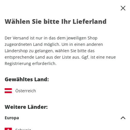
0
Warenkorb
Shop durchsuchen
MENÜ
Wählen Sie bitte Ihr Lieferland
Startseite
Einzelhefte
Automobile
auto motor und sport 14/2026
Der Versand ist nur in das dem jeweiligen Shop
zugeordneten Land möglich. Um in einen anderen
LESEPROBE
Ländershop zu gelangen, wählen Sie bitte das
entsprechende Land aus der Liste aus. Ggf. ist eine neue
Registrierung erforderlich.
Gewähltes Land:
Österreich
Weitere Länder:
Europa