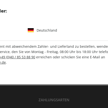
tgart GmbH & Co. KG
er:
Deutschland
IHRE ABO-VORTEILE
t mit abweichendem Zahler- und Lieferland zu bestellen, wenden 
vice, den Sie von Montag - Freitag, 08:00 Uhr bis 18:00 Uhr telef
+49 (0)40 / 85 53 88 90
erreichen oder schicken Sie eine E-Mail an
Versandkostenfrei
Wunschprämie
.de
.
en
Lieferung frei Haus
Geschenk inklusive
ZAHLUNGSARTEN