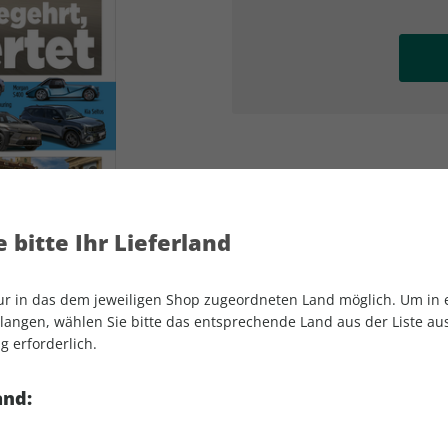
AD
AD
 bitte Ihr Lieferland
nur in das dem jeweiligen Shop zugeordneten Land möglich. Um in
angen, wählen Sie bitte das entsprechende Land aus der Liste aus.
g erforderlich.
auto motor und sport 13/2026
and: