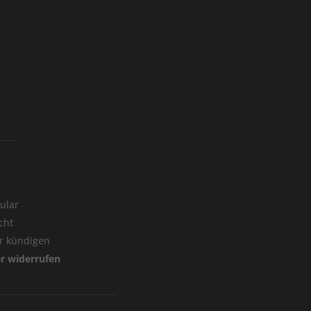
ular
cht
er kündigen
er widerrufen