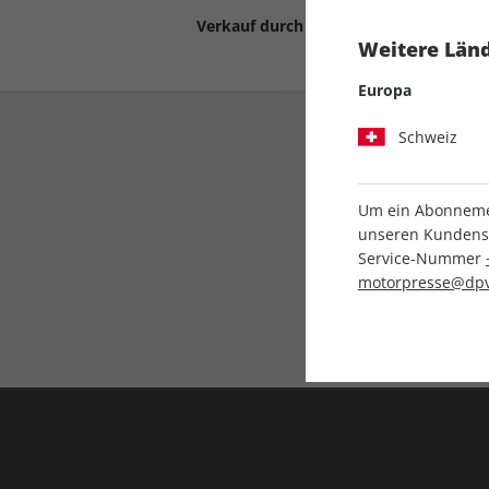
Verkauf durch
Motor Presse Stut
Weitere Länd
Europa
Schweiz
Um ein Abonnemen
unseren Kundenser
Service-Nummer
Liefergarantie
motorpresse@dpv
Keine Ausgabe verpass