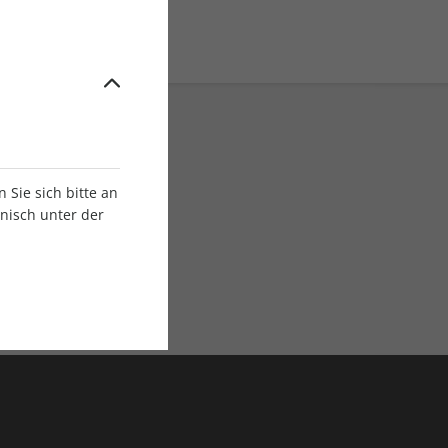
Sie sich bitte an
onisch unter der
E-Paper Ausgaben
Als App oder E-Paper
verfügbar