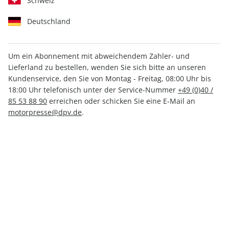
Schweiz
Deutschland
Um ein Abonnement mit abweichendem Zahler- und
Lieferland zu bestellen, wenden Sie sich bitte an unseren
auto motor und sport 05/2025
Kundenservice, den Sie von Montag - Freitag, 08:00 Uhr bis
18:00 Uhr telefonisch unter der Service-Nummer
+49 (0)40 /
85 53 88 90
erreichen oder schicken Sie eine E-Mail an
Verfügbar - Nur solange der Vorrat reicht
motorpresse@dpv.de
.
Anzahl
5,60 €
inkl. MwSt., zzgl.
Versand
In den Warenkorb