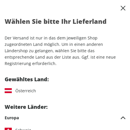
0
Warenkorb
Shop durchsuchen
MENÜ
Wählen Sie bitte Ihr Lieferland
Startseite
Einzelhefte
Automobile
auto motor und sport 05/2025
Der Versand ist nur in das dem jeweiligen Shop
zugeordneten Land möglich. Um in einen anderen
LESEPROBE
Ländershop zu gelangen, wählen Sie bitte das
entsprechende Land aus der Liste aus. Ggf. ist eine neue
Registrierung erforderlich.
Gewähltes Land:
Österreich
Weitere Länder:
Europa