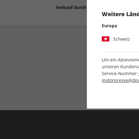
Verkauf durch
Motor Presse Stut
Weitere Länd
Europa
Schweiz
Um ein Abonnemen
unseren Kundenser
Service-Nummer
Liefergarantie
motorpresse@dpv
Keine Ausgabe verpass