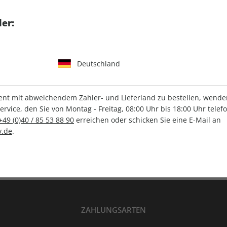
tgart GmbH & Co. KG
er:
Deutschland
IHRE ABO-VORTEILE
t mit abweichendem Zahler- und Lieferland zu bestellen, wenden 
vice, den Sie von Montag - Freitag, 08:00 Uhr bis 18:00 Uhr telef
+49 (0)40 / 85 53 88 90
erreichen oder schicken Sie eine E-Mail an
Versandkostenfrei
Wunschprämie
.de
.
en
Lieferung frei Haus
Geschenk inklusive
ZAHLUNGSARTEN