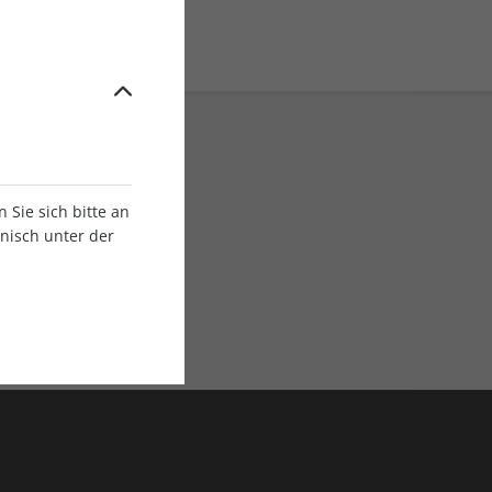
Sie sich bitte an
onisch unter der
E-Paper Ausgaben
Als App oder E-Paper
verfügbar