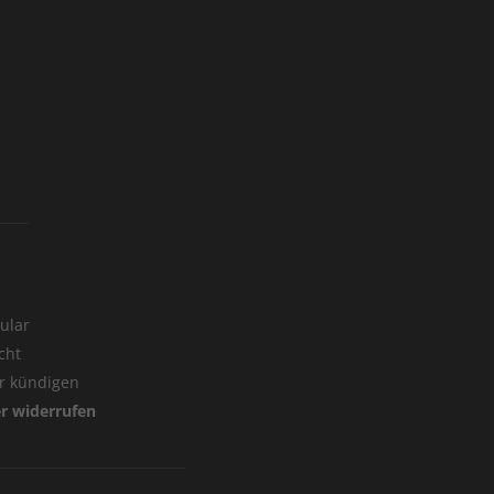
ular
cht
er kündigen
er widerrufen