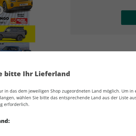
AD
AD
 bitte Ihr Lieferland
nur in das dem jeweiligen Shop zugeordneten Land möglich. Um in
angen, wählen Sie bitte das entsprechende Land aus der Liste aus.
g erforderlich.
auto motor und sport 04/2026
and: