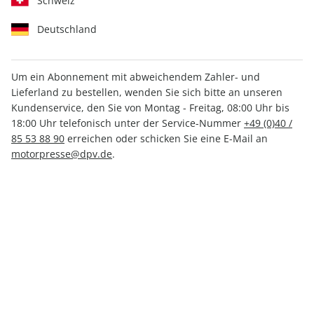
Schweiz
Deutschland
Um ein Abonnement mit abweichendem Zahler- und
Lieferland zu bestellen, wenden Sie sich bitte an unseren
auto motor und sport
Kundenservice, den Sie von Montag - Freitag, 08:00 Uhr bis
18:00 Uhr telefonisch unter der Service-Nummer
+49 (0)40 /
autokauf ePaper 04/2023
85 53 88 90
erreichen oder schicken Sie eine E-Mail an
motorpresse@dpv.de
.
Direkt verfügbar
6,49 €
inkl. MwSt.
Zur Kasse