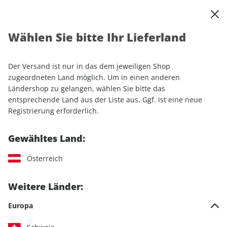
0
Warenkorb
Shop durchsuchen
MENÜ
Wählen Sie bitte Ihr Lieferland
Startseite
Einzelhefte
Automobile
auto motor und sport autokauf
auto motor und sport autokauf ePaper 04/2023
Der Versand ist nur in das dem jeweiligen Shop
zugeordneten Land möglich. Um in einen anderen
Ländershop zu gelangen, wählen Sie bitte das
LESEPROBE
entsprechende Land aus der Liste aus. Ggf. ist eine neue
Registrierung erforderlich.
Gewähltes Land:
Österreich
Weitere Länder:
Europa