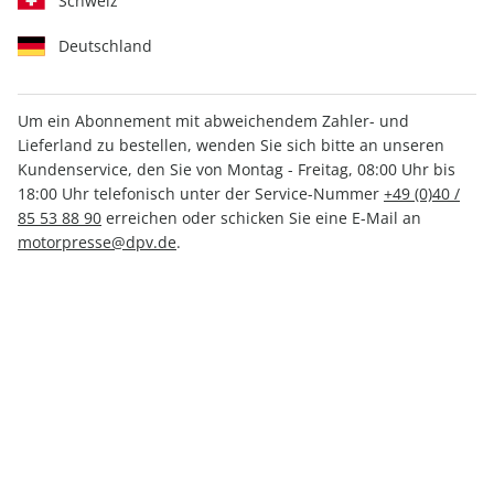
Schweiz
Deutschland
Um ein Abonnement mit abweichendem Zahler- und
Lieferland zu bestellen, wenden Sie sich bitte an unseren
auto motor und sport
Kundenservice, den Sie von Montag - Freitag, 08:00 Uhr bis
18:00 Uhr telefonisch unter der Service-Nummer
+49 (0)40 /
autokauf ePaper 01/2023
85 53 88 90
erreichen oder schicken Sie eine E-Mail an
motorpresse@dpv.de
.
Direkt verfügbar
5,99 €
inkl. MwSt.
Zur Kasse