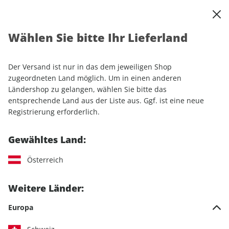
0
Warenkorb
Shop durchsuchen
MENÜ
Wählen Sie bitte Ihr Lieferland
Startseite
Einzelhefte
Automobile
auto motor und sport autokauf
auto motor und sport autokauf ePaper 01/2023
Der Versand ist nur in das dem jeweiligen Shop
zugeordneten Land möglich. Um in einen anderen
Ländershop zu gelangen, wählen Sie bitte das
LESEPROBE
entsprechende Land aus der Liste aus. Ggf. ist eine neue
Registrierung erforderlich.
Gewähltes Land:
Österreich
Weitere Länder:
Europa