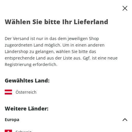
0
Warenkorb
Shop durchsuchen
MENÜ
Wählen Sie bitte Ihr Lieferland
Startseite
Abonnement
Sport & Freizeit
RUNNER'S WORLD-Wunschabo
RUNNER'S WORLD E-Paper, Mini-Abo E-Paper
Der Versand ist nur in das dem jeweiligen Shop
zugeordneten Land möglich. Um in einen anderen
Ländershop zu gelangen, wählen Sie bitte das
LESEPROBE
entsprechende Land aus der Liste aus. Ggf. ist eine neue
Registrierung erforderlich.
Gewähltes Land:
Österreich
Weitere Länder:
Europa