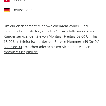
Schweiz
Deutschland
Um ein Abonnement mit abweichendem Zahler- und
Lieferland zu bestellen, wenden Sie sich bitte an unseren
Kundenservice, den Sie von Montag - Freitag, 08:00 Uhr bis
nur 3,33 € pro Ausgabe
mit Kennenlern-Rabatt
18:00 Uhr telefonisch unter der Service-Nummer
+49 (0)40 /
RUNNER'S WORLD E-Paper,
85 53 88 90
erreichen oder schicken Sie eine E-Mail an
motorpresse@dpv.de
.
Mini-Abo E-Paper
Erscheinungsweise
monatlich
Mindestlaufzeit
3 Ausgaben
Kündigungsfrist
Ein Monat, erstmals zum Ablauf der
Mindestlaufzeit
Weitere Details