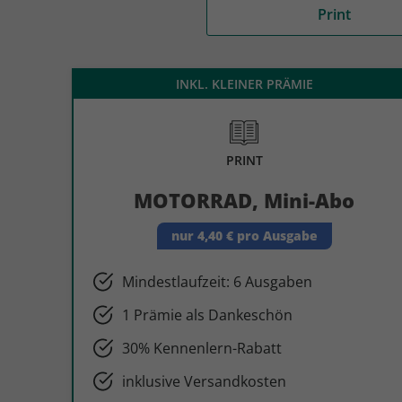
Print
auto motor und sport
auto motor und sport
EDITION
autokauf
auto motor und sport
INKL. KLEINER PRÄMIE
autokauf
PRINT
MOTORRAD, Mini-Abo
nur 4,40 € pro Ausgabe
Mindestlaufzeit: 6 Ausgaben
1 Prämie als Dankeschön
30% Kennenlern-Rabatt
inklusive Versandkosten