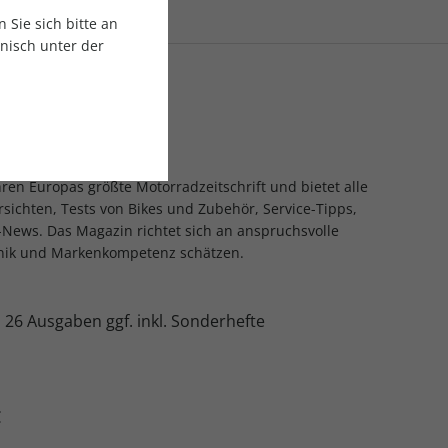
Sie sich bitte an
onisch unter der
pas führende
t
hren Europas größte Motorradzeitschrift und bietet alle
sichten, Tests von Bikes und Zubehör, Service-Tipps,
-News. Das Magazin richtet sich an anspruchsvolle
hnik und Markenkompetenz schätzen.
:
26 Ausgaben ggf. inkl. Sonderhefte
€