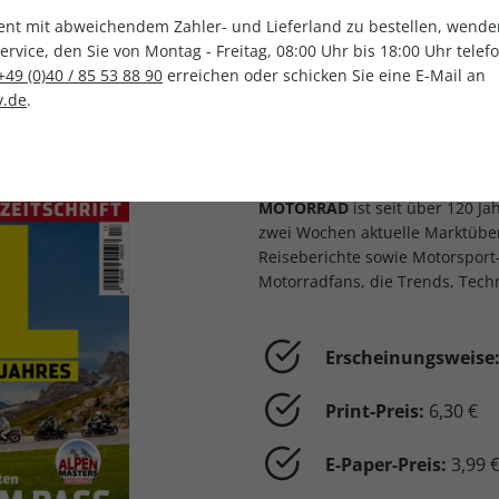
t mit abweichendem Zahler- und Lieferland zu bestellen, wenden 
vice, den Sie von Montag - Freitag, 08:00 Uhr bis 18:00 Uhr telef
+49 (0)40 / 85 53 88 90
erreichen oder schicken Sie eine E-Mail an
.de
.
LESEPROBE
MOTORRAD
– Euro
Motorradzeitschrif
MOTORRAD
ist seit über 120 Ja
zwei Wochen aktuelle Marktüber
Reiseberichte sowie Motorsport
Motorradfans, die Trends, Tec
Erscheinungsweise
Print-Preis:
6,30 €
E-Paper-Preis:
3,99 