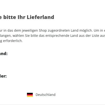
 bitte Ihr Lieferland
assic : Das Print
MRD+ im Abo: Alle T
um Sonderpreis
Fahrberichte fre
nur in das dem jeweiligen Shop zugeordneten Land möglich. Um in
angen, wählen Sie bitte das entsprechende Land aus der Liste aus.
0 Ausgaben
Jede Ausgabe der Pri
g erforderlich.
bereits vor dem Kio
Einzelabonnement
Details der MOTOR
and:
einsehbar
 229,40 €
MOTORRAD Tourenpla
er:
4 Wochen für 0,99 €
len
MRD+ A
Deutschland