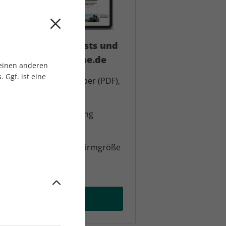
ests, Vergleichstests und
i auf motorradonline.de
 einen anderen
 Ggf. ist eine
nt-Zeitschrift als E-Paper (PDF),
skverkauf erhältlich
RAD 1000-Punktewertung
ner in voller Bildschirmgröße
 testen
bo auswählen