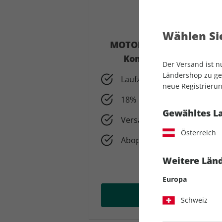
Wählen Sie
MOTORRAD + MOTORRAD Cl
Kombi-Abonnement z
Der Versand ist 
Ländershop zu gel
Laufzeit: 12 Monate mit 2
neue Registrierun
18% Ersparnis gegenüber 
Gewähltes L
Versandkostenfrei
Österreich
Abopreis nur 188,10 € statt
Weitere Länd
Europa
Abo wäh
Schweiz