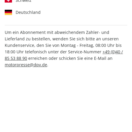
Schweiz
Deutschland
Um ein Abonnement mit abweichendem Zahler- und
Lieferland zu bestellen, wenden Sie sich bitte an unseren
Kundenservice, den Sie von Montag - Freitag, 08:00 Uhr bis
18:00 Uhr telefonisch unter der Service-Nummer
+49 (0)40 /
nur 9,00 € pro Ausgabe
85 53 88 90
erreichen oder schicken Sie eine E-Mail an
inkl. hochwertige Prämie
motorpresse@dpv.de
.
auto motor und sport EDITION
E-Paper, Vorteils-Abo E-Paper (4
Ausgaben)
Erscheinungsweise
1/4-jährlich
Mindestlaufzeit
4 Ausgaben