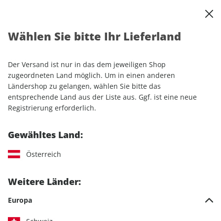
0
Warenkorb
Shop durchsuchen
MENÜ
Wählen Sie bitte Ihr Lieferland
Startseite
Abonnement
Automobil
auto motor und sport EDITION-Wunschabo
auto motor und sport EDITION E-Paper, Vorteils-Abo E-Paper (4
Der Versand ist nur in das dem jeweiligen Shop
Ausgaben)
zugeordneten Land möglich. Um in einen anderen
Ländershop zu gelangen, wählen Sie bitte das
entsprechende Land aus der Liste aus. Ggf. ist eine neue
LESEPROBE
Registrierung erforderlich.
Gewähltes Land:
Österreich
Weitere Länder:
Europa