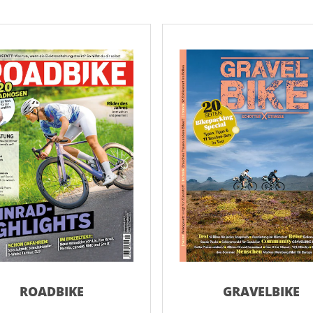
AD
AD
ROADBIKE
GRAVELBIKE