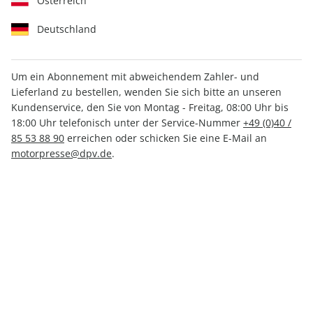
Österreich
Deutschland
Um ein Abonnement mit abweichendem Zahler- und
Lieferland zu bestellen, wenden Sie sich bitte an unseren
MOUNTAINBIKE SONDERHEFT
Kundenservice, den Sie von Montag - Freitag, 08:00 Uhr bis
ePaper 01/2018
18:00 Uhr telefonisch unter der Service-Nummer
+49 (0)40 /
85 53 88 90
erreichen oder schicken Sie eine E-Mail an
motorpresse@dpv.de
.
Direkt verfügbar
CHF 5.00
inkl. MwSt.
Zur Kasse