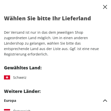
0
Warenkorb
Shop durchsuchen
MENÜ
Wählen Sie bitte Ihr Lieferland
Startseite
Sonderhefte
Sport & Freizeit
MOUNTAINBIKE SONDERHEFT ePaper 01/2018
Der Versand ist nur in das dem jeweiligen Shop
zugeordneten Land möglich. Um in einen anderen
Ländershop zu gelangen, wählen Sie bitte das
entsprechende Land aus der Liste aus. Ggf. ist eine neue
Registrierung erforderlich.
Gewähltes Land:
Schweiz
Weitere Länder:
Europa