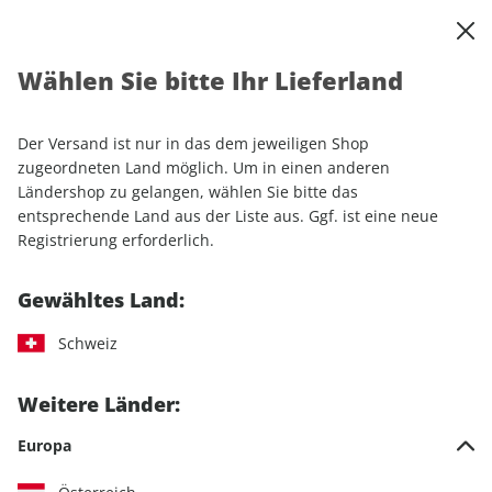
0
Warenkorb
Shop durchsuchen
MENÜ
Wählen Sie bitte Ihr Lieferland
Startseite
Sonderhefte
Motorrad
MOTORRAD Sonderheft ePaper 01/2022
Der Versand ist nur in das dem jeweiligen Shop
zugeordneten Land möglich. Um in einen anderen
Ländershop zu gelangen, wählen Sie bitte das
entsprechende Land aus der Liste aus. Ggf. ist eine neue
Registrierung erforderlich.
Gewähltes Land:
Schweiz
Weitere Länder:
Europa