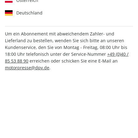
Österreich
Deutschland
Um ein Abonnement mit abweichendem Zahler- und
Lieferland zu bestellen, wenden Sie sich bitte an unseren
MOTORRAD Sonderheft ePaper
Kundenservice, den Sie von Montag - Freitag, 08:00 Uhr bis
01/2022
18:00 Uhr telefonisch unter der Service-Nummer
+49 (0)40 /
85 53 88 90
erreichen oder schicken Sie eine E-Mail an
motorpresse@dpv.de
.
Direkt verfügbar
CHF 4.00
inkl. MwSt.
Zur Kasse