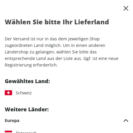
0
Warenkorb
Shop durchsuchen
MENÜ
Wählen Sie bitte Ihr Lieferland
Startseite
Sonderhefte
Motorrad
MOTORRAD
MOTORRAD Sonderheft SPEZIAL ePaper 02/2022
Der Versand ist nur in das dem jeweiligen Shop
zugeordneten Land möglich. Um in einen anderen
Ländershop zu gelangen, wählen Sie bitte das
entsprechende Land aus der Liste aus. Ggf. ist eine neue
Registrierung erforderlich.
Gewähltes Land:
Schweiz
Weitere Länder:
Europa