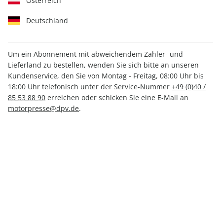
Österreich
Deutschland
Um ein Abonnement mit abweichendem Zahler- und
Lieferland zu bestellen, wenden Sie sich bitte an unseren
MOTORRAD Sonderheft
Kundenservice, den Sie von Montag - Freitag, 08:00 Uhr bis
SPEZIAL ePaper 02/2022
18:00 Uhr telefonisch unter der Service-Nummer
+49 (0)40 /
85 53 88 90
erreichen oder schicken Sie eine E-Mail an
motorpresse@dpv.de
.
Direkt verfügbar
CHF 5.00
inkl. MwSt.
Zur Kasse