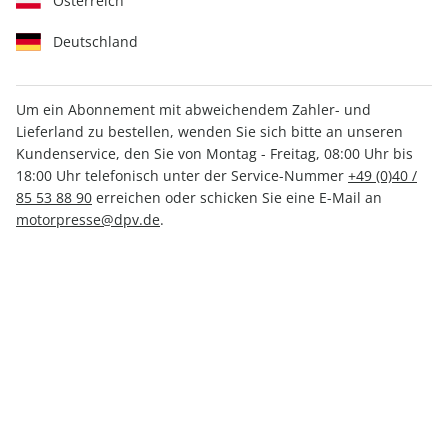
Österreich
Deutschland
Um ein Abonnement mit abweichendem Zahler- und
Lieferland zu bestellen, wenden Sie sich bitte an unseren
MOTORRAD Katalog 01/2026
Kundenservice, den Sie von Montag - Freitag, 08:00 Uhr bis
18:00 Uhr telefonisch unter der Service-Nummer
+49 (0)40 /
85 53 88 90
erreichen oder schicken Sie eine E-Mail an
Verfügbar - Nur solange der Vorrat reicht
motorpresse@dpv.de
.
Anzahl
CHF 19.00
inkl. MwSt., zzgl.
Versand
In den Warenkorb