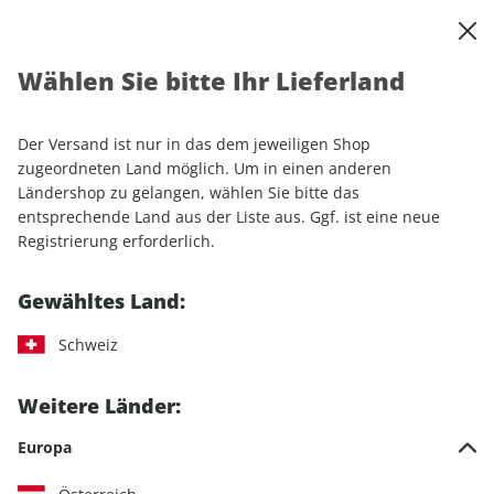
0
Warenkorb
Shop durchsuchen
MENÜ
Wählen Sie bitte Ihr Lieferland
Startseite
Sonderhefte
Motorrad
MOTORRAD
MOTORRAD Katalog 01/2026
Der Versand ist nur in das dem jeweiligen Shop
zugeordneten Land möglich. Um in einen anderen
Ländershop zu gelangen, wählen Sie bitte das
entsprechende Land aus der Liste aus. Ggf. ist eine neue
Registrierung erforderlich.
Gewähltes Land:
Schweiz
Weitere Länder:
Europa