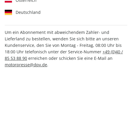
Österreich
Deutschland
Um ein Abonnement mit abweichendem Zahler- und
Lieferland zu bestellen, wenden Sie sich bitte an unseren
MOTORRAD Kaufratgeber
Kundenservice, den Sie von Montag - Freitag, 08:00 Uhr bis
18:00 Uhr telefonisch unter der Service-Nummer
+49 (0)40 /
01/2025
85 53 88 90
erreichen oder schicken Sie eine E-Mail an
motorpresse@dpv.de
.
Verfügbar - Nur solange der Vorrat reicht
Anzahl
CHF 13.60
inkl. MwSt., zzgl.
Versand