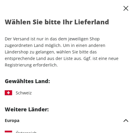
0
Warenkorb
Shop durchsuchen
MENÜ
Wählen Sie bitte Ihr Lieferland
Startseite
Sonderhefte
Motorrad
MOTORRAD Kaufratgeber 01/2025
Der Versand ist nur in das dem jeweiligen Shop
zugeordneten Land möglich. Um in einen anderen
Ländershop zu gelangen, wählen Sie bitte das
entsprechende Land aus der Liste aus. Ggf. ist eine neue
Registrierung erforderlich.
Gewähltes Land:
Schweiz
Weitere Länder:
Europa