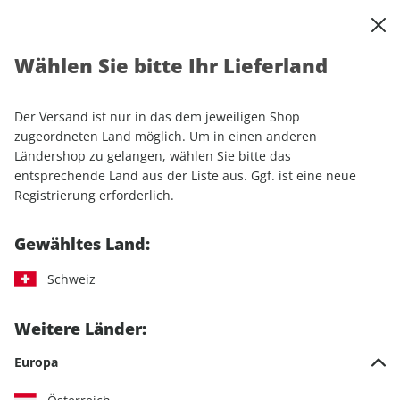
0
Warenkorb
Shop durchsuchen
MENÜ
Wählen Sie bitte Ihr Lieferland
Startseite
Sonderhefte
Luftfahrt
Klassiker der Luftfahrt Sonderheft ePaper 01/2020
Der Versand ist nur in das dem jeweiligen Shop
zugeordneten Land möglich. Um in einen anderen
Ländershop zu gelangen, wählen Sie bitte das
entsprechende Land aus der Liste aus. Ggf. ist eine neue
Registrierung erforderlich.
Gewähltes Land:
Schweiz
Weitere Länder:
Europa