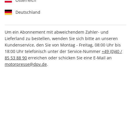
Österreich
Deutschland
Um ein Abonnement mit abweichendem Zahler- und
Lieferland zu bestellen, wenden Sie sich bitte an unseren
Klassiker der Luftfahrt
Kundenservice, den Sie von Montag - Freitag, 08:00 Uhr bis
Sonderheft ePaper 01/2020
18:00 Uhr telefonisch unter der Service-Nummer
+49 (0)40 /
85 53 88 90
erreichen oder schicken Sie eine E-Mail an
motorpresse@dpv.de
.
Direkt verfügbar
CHF 5.00
inkl. MwSt.
Zur Kasse