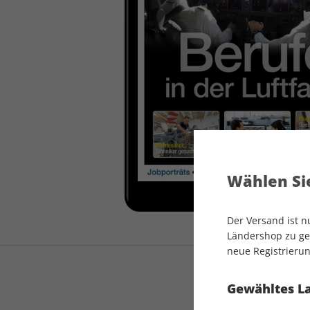
auto motor und sport
auto motor und sport
EDITION
autokauf
auto motor und sport
autokauf
Wählen Sie
Der Versand ist 
Ländershop zu gel
neue Registrierun
Gewähltes L