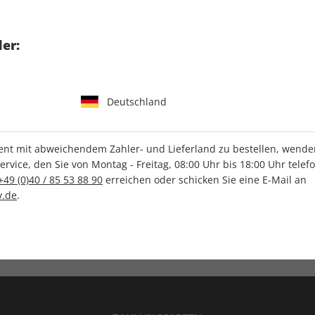
tgart GmbH & Co. KG
er:
Deutschland
IHRE ABO-VORTEILE
t mit abweichendem Zahler- und Lieferland zu bestellen, wenden 
vice, den Sie von Montag - Freitag, 08:00 Uhr bis 18:00 Uhr telef
+49 (0)40 / 85 53 88 90
erreichen oder schicken Sie eine E-Mail an
.de
.
Versandkostenfrei
Wunschprämie
en
Lieferung frei Haus
Geschenk inklusive