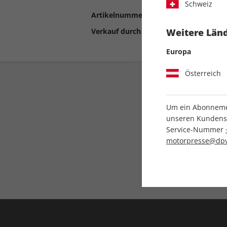
Schweiz
Artikelnummer
2198992
Verkauf durch
Motor Presse Stut
Weitere Länd
Europa
Österreich
Um ein Abonnemen
unseren Kundenser
Service-Nummer
motorpresse@dpv
Liefergarantie
Keine Ausgabe verpass