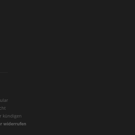
ular
cht
er kündigen
er widerrufen