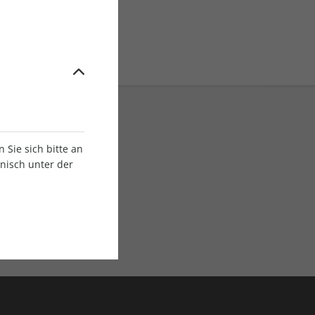
Sie sich bitte an
onisch unter der
E-Paper Ausgaben
Als App oder E-Paper
verfügbar