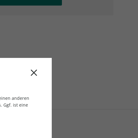
AC Reisemagazin
AC Reisemagazin
 einen anderen
 Ggf. ist eine