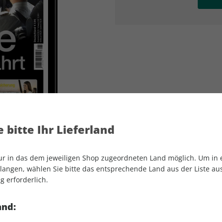
AD
AD
 bitte Ihr Lieferland
nur in das dem jeweiligen Shop zugeordneten Land möglich. Um in
angen, wählen Sie bitte das entsprechende Land aus der Liste aus.
g erforderlich.
FLUG REVUE SPEZIAL ePaper 01/2025
and: