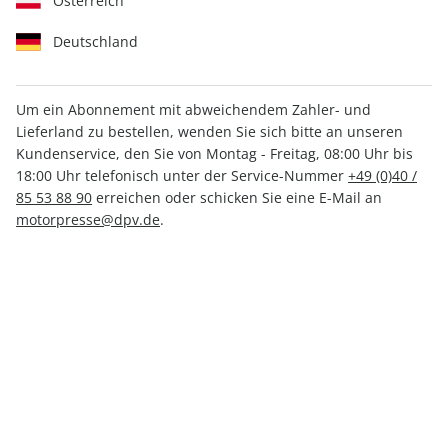
Österreich
Deutschland
Um ein Abonnement mit abweichendem Zahler- und
Lieferland zu bestellen, wenden Sie sich bitte an unseren
FLUG REVUE Sonderheft ePaper
Kundenservice, den Sie von Montag - Freitag, 08:00 Uhr bis
01/2020
18:00 Uhr telefonisch unter der Service-Nummer
+49 (0)40 /
85 53 88 90
erreichen oder schicken Sie eine E-Mail an
motorpresse@dpv.de
.
Direkt verfügbar
CHF 5.00
inkl. MwSt.
Zur Kasse