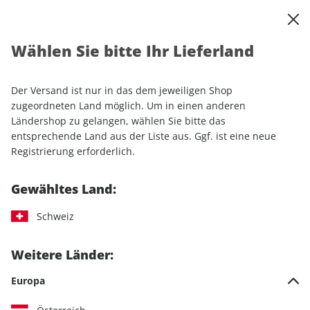
0
Warenkorb
Shop durchsuchen
MENÜ
Wählen Sie bitte Ihr Lieferland
Startseite
Sonderhefte
Luftfahrt
FLUG REVUE Sonderheft ePaper 01/2020
Der Versand ist nur in das dem jeweiligen Shop
zugeordneten Land möglich. Um in einen anderen
Ländershop zu gelangen, wählen Sie bitte das
entsprechende Land aus der Liste aus. Ggf. ist eine neue
Registrierung erforderlich.
Gewähltes Land:
Schweiz
Weitere Länder:
Europa