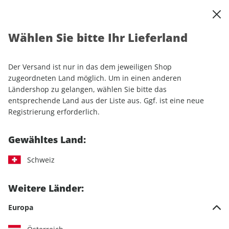
0
Warenkorb
Shop durchsuchen
MENÜ
Wählen Sie bitte Ihr Lieferland
Startseite
Sonderhefte
Luftfahrt
aerokurier Sonderheft ePaper 01/2024
Der Versand ist nur in das dem jeweiligen Shop
zugeordneten Land möglich. Um in einen anderen
Ländershop zu gelangen, wählen Sie bitte das
entsprechende Land aus der Liste aus. Ggf. ist eine neue
Registrierung erforderlich.
Gewähltes Land:
Schweiz
Weitere Länder:
Europa