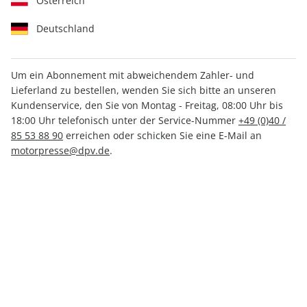
Österreich
Deutschland
Um ein Abonnement mit abweichendem Zahler- und
Lieferland zu bestellen, wenden Sie sich bitte an unseren
aerokurier Sonderheft ePaper
Kundenservice, den Sie von Montag - Freitag, 08:00 Uhr bis
01/2024
18:00 Uhr telefonisch unter der Service-Nummer
+49 (0)40 /
85 53 88 90
erreichen oder schicken Sie eine E-Mail an
motorpresse@dpv.de
.
Direkt verfügbar
CHF 5.00
inkl. MwSt.
Zur Kasse