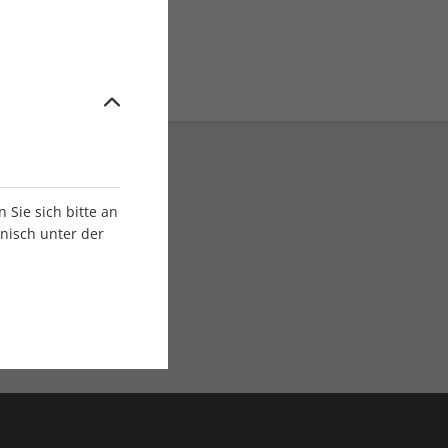
Sie sich bitte an
onisch unter der
E-Paper Ausgaben
Als App oder E-Paper
verfügbar