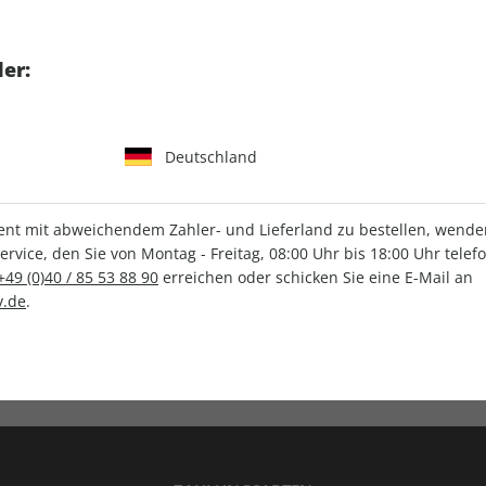
tgart GmbH & Co. KG
er:
Deutschland
IHRE ABO-VORTEILE
t mit abweichendem Zahler- und Lieferland zu bestellen, wenden 
vice, den Sie von Montag - Freitag, 08:00 Uhr bis 18:00 Uhr telef
+49 (0)40 / 85 53 88 90
erreichen oder schicken Sie eine E-Mail an
.de
.
Versandkostenfrei
Wunschprämie
en
Lieferung frei Haus
Geschenk inklusive