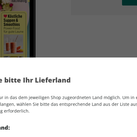
AD
AD
 bitte Ihr Lieferland
nur in das dem jeweiligen Shop zugeordneten Land möglich. Um in
angen, wählen Sie bitte das entsprechende Land aus der Liste aus.
g erforderlich.
Women's Health GUIDE ePaper 02/2021
and: