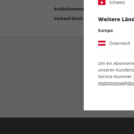
Schweiz
Artikelnummer
2194629
Verkauf durch
Motor Presse Stut
Weitere Länd
Europa
Österreich
Um ein Abonnemen
unseren Kundenser
Service-Nummer
motorpresse@dpv
Liefergarantie
Keine Ausgabe verpass