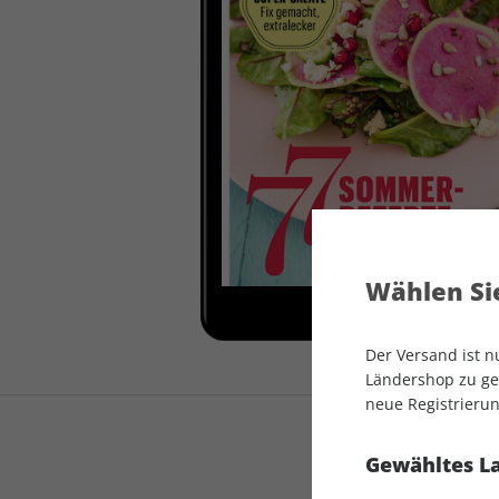
auto motor und sport
auto motor und sport
EDITION
autokauf
auto motor und sport
autokauf
Wählen Sie
Der Versand ist 
Ländershop zu gel
neue Registrierun
Gewähltes L