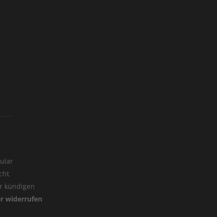
ular
cht
er kündigen
er widerrufen