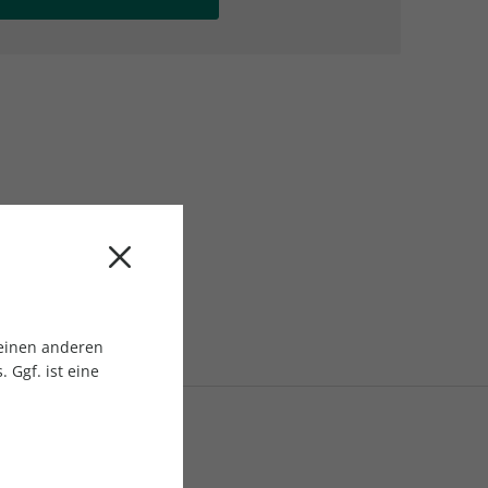
AC Reisemagazin
AC Reisemagazin
 einen anderen
 Ggf. ist eine