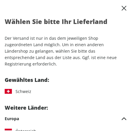
0
Warenkorb
Shop durchsuchen
MENÜ
Wählen Sie bitte Ihr Lieferland
Startseite
Sonderhefte
Lifestyle
Women's Health
Women's Health GUIDE ePaper 01/2025
Der Versand ist nur in das dem jeweiligen Shop
zugeordneten Land möglich. Um in einen anderen
Ländershop zu gelangen, wählen Sie bitte das
entsprechende Land aus der Liste aus. Ggf. ist eine neue
Registrierung erforderlich.
Gewähltes Land:
Schweiz
Weitere Länder:
Europa