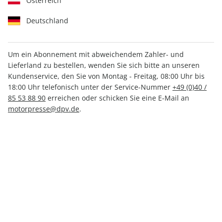
Österreich
Deutschland
Um ein Abonnement mit abweichendem Zahler- und
Lieferland zu bestellen, wenden Sie sich bitte an unseren
Women's Health GUIDE ePaper
Kundenservice, den Sie von Montag - Freitag, 08:00 Uhr bis
01/2025
18:00 Uhr telefonisch unter der Service-Nummer
+49 (0)40 /
85 53 88 90
erreichen oder schicken Sie eine E-Mail an
motorpresse@dpv.de
.
Direkt verfügbar
CHF 4.00
inkl. MwSt.
Zur Kasse