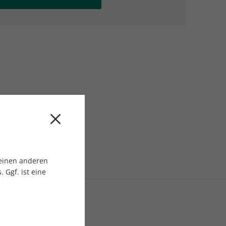
AC Reisemagazin
AC Reisemagazin
 einen anderen
 Ggf. ist eine