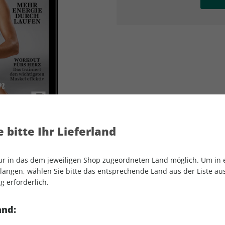
AD
AD
 bitte Ihr Lieferland
nur in das dem jeweiligen Shop zugeordneten Land möglich. Um in
angen, wählen Sie bitte das entsprechende Land aus der Liste aus.
g erforderlich.
Women's Health GUIDE ePaper 01/2023
and: