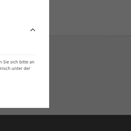
Sie sich bitte an
onisch unter der
E-Paper Ausgaben
Als App oder E-Paper
verfügbar