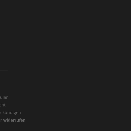
ular
cht
er kündigen
er widerrufen