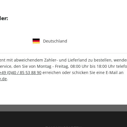
tgart GmbH & Co. KG
er:
Deutschland
IHRE ABO-VORTEILE
t mit abweichendem Zahler- und Lieferland zu bestellen, wenden 
vice, den Sie von Montag - Freitag, 08:00 Uhr bis 18:00 Uhr telef
+49 (0)40 / 85 53 88 90
erreichen oder schicken Sie eine E-Mail an
.de
.
Versandkostenfrei
Wunschprämie
en
Lieferung frei Haus
Geschenk inklusive