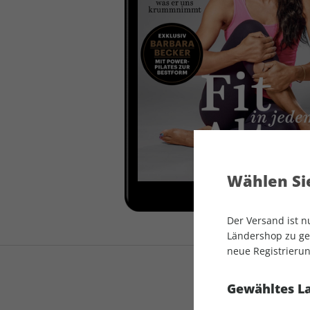
auto motor und sport
auto motor und sport
EDITION
autokauf
auto motor und sport
autokauf
Wählen Sie
Der Versand ist 
Ländershop zu gel
neue Registrierun
Gewähltes L