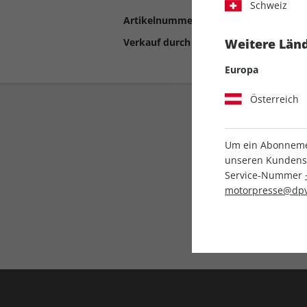
Schweiz
Artikelnummer
2194632
Verkauf durch
Motor Presse Stut
Weitere Länd
Europa
Österreich
Um ein Abonnemen
unseren Kundenser
Service-Nummer
motorpresse@dpv
Liefergarantie
Keine Ausgabe verpass