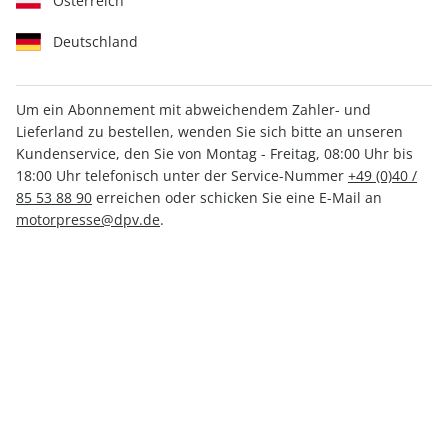
Österreich
Deutschland
Um ein Abonnement mit abweichendem Zahler- und
Lieferland zu bestellen, wenden Sie sich bitte an unseren
promobil Stellplatz Atlas
Kundenservice, den Sie von Montag - Freitag, 08:00 Uhr bis
18:00 Uhr telefonisch unter der Service-Nummer
+49 (0)40 /
02/2026
85 53 88 90
erreichen oder schicken Sie eine E-Mail an
motorpresse@dpv.de
.
Verfügbar - Nur solange der Vorrat reicht
Anzahl
CHF 13.60
inkl. MwSt., zzgl.
Versand