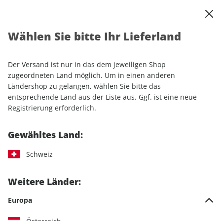
0
Warenkorb
Shop durchsuchen
MENÜ
Wählen Sie bitte Ihr Lieferland
Startseite
Sonderhefte
Camping & Caravaning
promobil
promobil Stellplatz Atlas 02/2026
Der Versand ist nur in das dem jeweiligen Shop
zugeordneten Land möglich. Um in einen anderen
Ländershop zu gelangen, wählen Sie bitte das
entsprechende Land aus der Liste aus. Ggf. ist eine neue
Registrierung erforderlich.
Gewähltes Land:
Schweiz
Weitere Länder:
Europa