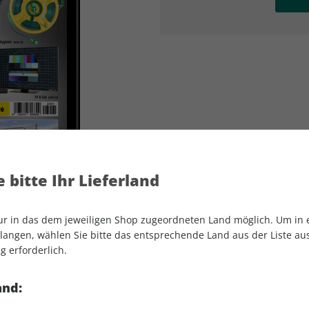
AD
AD
 bitte Ihr Lieferland
nur in das dem jeweiligen Shop zugeordneten Land möglich. Um in
angen, wählen Sie bitte das entsprechende Land aus der Liste aus.
g erforderlich.
promobil Sonderheft ePaper 01/2023
and: