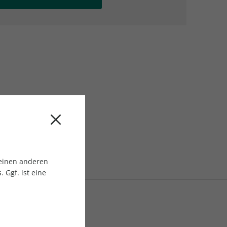
AC Reisemagazin
AC Reisemagazin
 einen anderen
 Ggf. ist eine