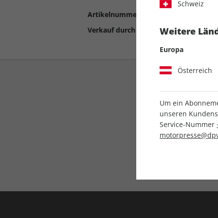
Schweiz
Artikelnummer
2194416
Verkauf durch
Motor Presse Stut
Weitere Länd
Europa
Österreich
Um ein Abonnemen
unseren Kundenser
Service-Nummer
motorpresse@dpv
Liefergarantie
Keine Ausgabe verpass