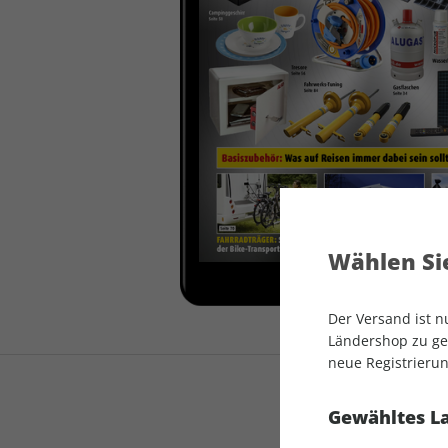
auto motor und sport
auto motor und sport
EDITION
autokauf
auto motor und sport
autokauf
Wählen Sie
Der Versand ist 
Ländershop zu gel
neue Registrierun
Gewähltes L