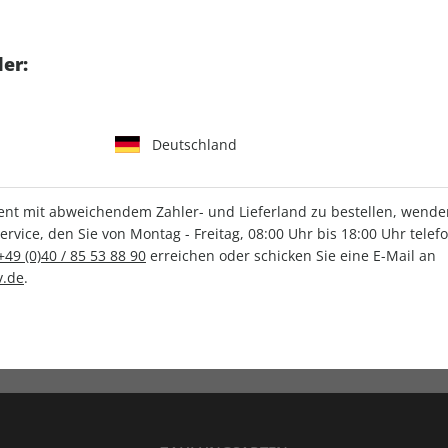
tgart GmbH & Co. KG
er:
Deutschland
IHRE ABO-VORTEILE
t mit abweichendem Zahler- und Lieferland zu bestellen, wenden 
vice, den Sie von Montag - Freitag, 08:00 Uhr bis 18:00 Uhr telef
+49 (0)40 / 85 53 88 90
erreichen oder schicken Sie eine E-Mail an
.de
.
Versandkostenfrei
Wunschprämie
en
Lieferung frei Haus
Geschenk inklusive