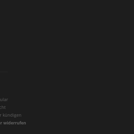
ular
cht
er kündigen
er widerrufen