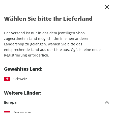
0
Warenkorb
Shop durchsuchen
MENÜ
Wählen Sie bitte Ihr Lieferland
Startseite
Sonderhefte
Camping & Caravaning
promobil Camping Starter ePaper 01/2026
Der Versand ist nur in das dem jeweiligen Shop
zugeordneten Land möglich. Um in einen anderen
Ländershop zu gelangen, wählen Sie bitte das
entsprechende Land aus der Liste aus. Ggf. ist eine neue
Registrierung erforderlich.
Gewähltes Land:
Schweiz
Weitere Länder:
Europa