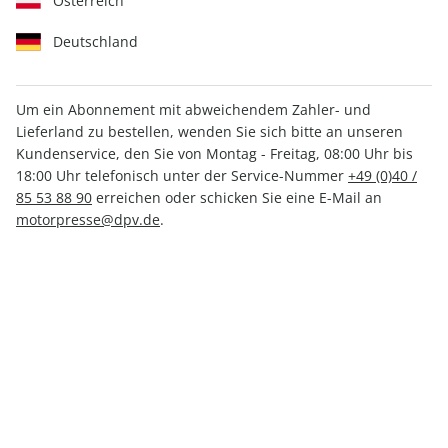
Österreich
Deutschland
Um ein Abonnement mit abweichendem Zahler- und
Lieferland zu bestellen, wenden Sie sich bitte an unseren
promobil Camping Starter
Kundenservice, den Sie von Montag - Freitag, 08:00 Uhr bis
ePaper 01/2019
18:00 Uhr telefonisch unter der Service-Nummer
+49 (0)40 /
85 53 88 90
erreichen oder schicken Sie eine E-Mail an
motorpresse@dpv.de
.
Direkt verfügbar
CHF 5.00
inkl. MwSt.
Zur Kasse