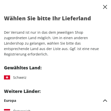
0
Warenkorb
Shop durchsuchen
MENÜ
Wählen Sie bitte Ihr Lieferland
Startseite
Sonderhefte
Camping & Caravaning
promobil Camping Starter ePaper 01/2019
Der Versand ist nur in das dem jeweiligen Shop
zugeordneten Land möglich. Um in einen anderen
Ländershop zu gelangen, wählen Sie bitte das
entsprechende Land aus der Liste aus. Ggf. ist eine neue
Registrierung erforderlich.
Gewähltes Land:
Schweiz
Weitere Länder:
Europa