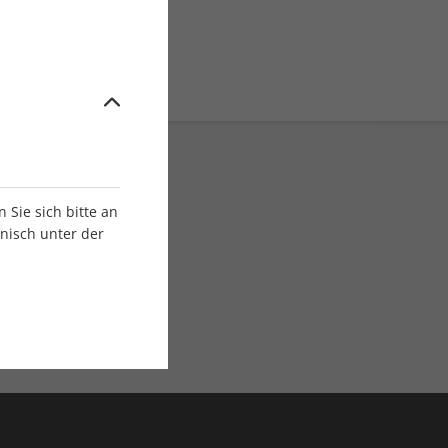
Sie sich bitte an
onisch unter der
E-Paper Ausgaben
Als App oder E-Paper
verfügbar