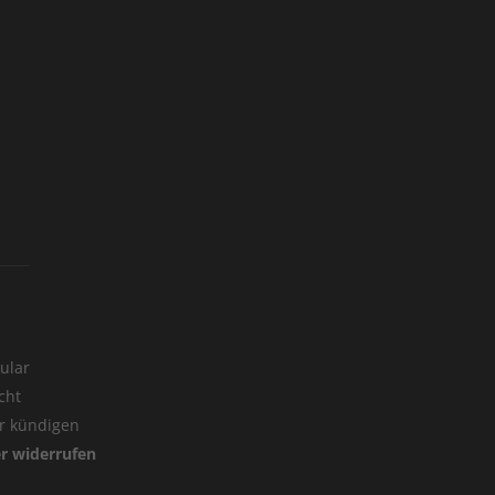
ular
cht
er kündigen
er widerrufen