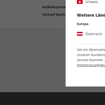
Schweiz
Artikelnummer
2193803
Verkauf durch
Motor Presse Stut
Weitere Länd
Europa
Österreich
Um ein Abonnemen
unseren Kundenser
Service-Nummer
motorpresse@dpv
Liefergarantie
Keine Ausgabe verpass