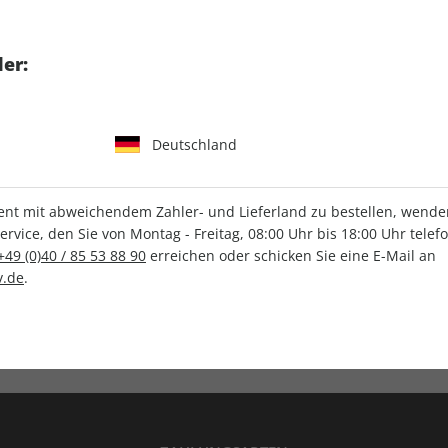
tgart GmbH & Co. KG
er:
Deutschland
IHRE ABO-VORTEILE
t mit abweichendem Zahler- und Lieferland zu bestellen, wenden 
vice, den Sie von Montag - Freitag, 08:00 Uhr bis 18:00 Uhr telef
+49 (0)40 / 85 53 88 90
erreichen oder schicken Sie eine E-Mail an
.de
.
Versandkostenfrei
Wunschprämie
en
Lieferung frei Haus
Geschenk inklusive