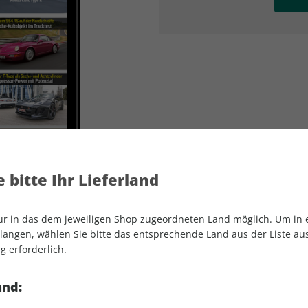
AD
AD
 bitte Ihr Lieferland
nur in das dem jeweiligen Shop zugeordneten Land möglich. Um in
angen, wählen Sie bitte das entsprechende Land aus der Liste aus.
g erforderlich.
sport auto Sonderheft ePaper 01/2022
and: