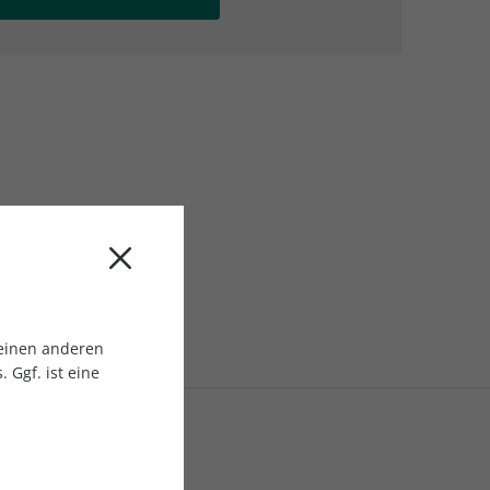
AC Reisemagazin
AC Reisemagazin
 einen anderen
 Ggf. ist eine