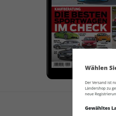
auto motor und sport
auto motor und sport
EDITION
autokauf
auto motor und sport
autokauf
Wählen Sie
Der Versand ist 
Ländershop zu gel
neue Registrierun
Gewähltes L