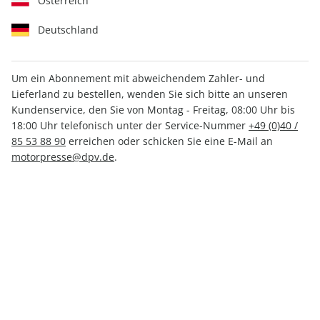
Österreich
Deutschland
Um ein Abonnement mit abweichendem Zahler- und
Lieferland zu bestellen, wenden Sie sich bitte an unseren
Motor Klassik Spezial ePaper
Kundenservice, den Sie von Montag - Freitag, 08:00 Uhr bis
01/2019
18:00 Uhr telefonisch unter der Service-Nummer
+49 (0)40 /
85 53 88 90
erreichen oder schicken Sie eine E-Mail an
motorpresse@dpv.de
.
Direkt verfügbar
CHF 7.00
inkl. MwSt.
Zur Kasse