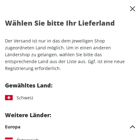
0
Warenkorb
Shop durchsuchen
MENÜ
Wählen Sie bitte Ihr Lieferland
Startseite
Sonderhefte
Automobile
Motor Klassik
Motor Klassik Spezial ePaper 01/2019
Der Versand ist nur in das dem jeweiligen Shop
zugeordneten Land möglich. Um in einen anderen
LESEPROBE
Ländershop zu gelangen, wählen Sie bitte das
entsprechende Land aus der Liste aus. Ggf. ist eine neue
Registrierung erforderlich.
Gewähltes Land:
Schweiz
Weitere Länder:
Europa