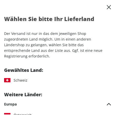
0
Warenkorb
Shop durchsuchen
MENÜ
Wählen Sie bitte Ihr Lieferland
Startseite
Sonderhefte
Automobile
Motor Klassik
Motor Klassik Spezial 02/2024
Der Versand ist nur in das dem jeweiligen Shop
zugeordneten Land möglich. Um in einen anderen
LESEPROBE
Ländershop zu gelangen, wählen Sie bitte das
entsprechende Land aus der Liste aus. Ggf. ist eine neue
Registrierung erforderlich.
Gewähltes Land:
Schweiz
Weitere Länder:
Europa