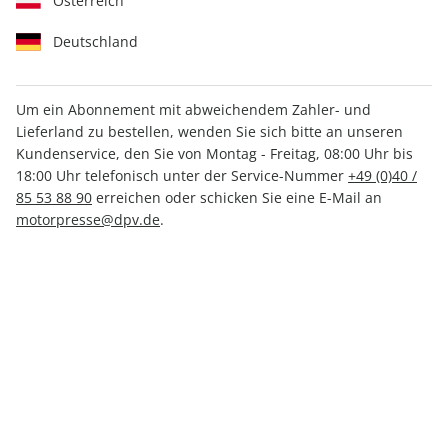
Österreich
Deutschland
Um ein Abonnement mit abweichendem Zahler- und
Lieferland zu bestellen, wenden Sie sich bitte an unseren
Motor Klassik Spezial 02/2024
Kundenservice, den Sie von Montag - Freitag, 08:00 Uhr bis
18:00 Uhr telefonisch unter der Service-Nummer
+49 (0)40 /
85 53 88 90
erreichen oder schicken Sie eine E-Mail an
Verfügbar - Nur solange der Vorrat reicht
motorpresse@dpv.de
.
Anzahl
CHF 20.60
inkl. MwSt., zzgl.
Versand
In den Warenkorb