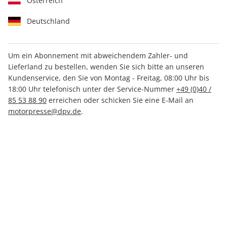
Österreich
Deutschland
Um ein Abonnement mit abweichendem Zahler- und
Lieferland zu bestellen, wenden Sie sich bitte an unseren
Motor Klassik Sonderheft
Kundenservice, den Sie von Montag - Freitag, 08:00 Uhr bis
ePaper 01/2022
18:00 Uhr telefonisch unter der Service-Nummer
+49 (0)40 /
85 53 88 90
erreichen oder schicken Sie eine E-Mail an
motorpresse@dpv.de
.
Direkt verfügbar
CHF 5.00
inkl. MwSt.
Zur Kasse