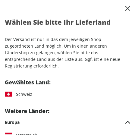
0
Warenkorb
Shop durchsuchen
MENÜ
Wählen Sie bitte Ihr Lieferland
Startseite
Sonderhefte
Automobile
Motor Klassik
Motor Klassik Sonderheft ePaper 01/2022
Der Versand ist nur in das dem jeweiligen Shop
zugeordneten Land möglich. Um in einen anderen
LESEPROBE
Ländershop zu gelangen, wählen Sie bitte das
entsprechende Land aus der Liste aus. Ggf. ist eine neue
Registrierung erforderlich.
Gewähltes Land:
Schweiz
Weitere Länder:
Europa