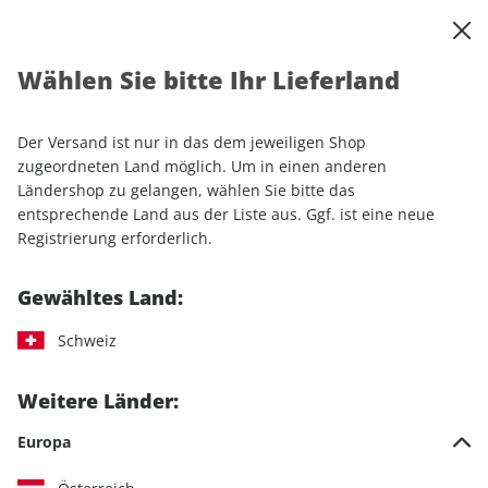
0
Warenkorb
Shop durchsuchen
MENÜ
Wählen Sie bitte Ihr Lieferland
Startseite
Sonderhefte
Automobile
auto motor und sport Sonderheft 01/2025
Der Versand ist nur in das dem jeweiligen Shop
zugeordneten Land möglich. Um in einen anderen
LESEPROBE
Ländershop zu gelangen, wählen Sie bitte das
entsprechende Land aus der Liste aus. Ggf. ist eine neue
Registrierung erforderlich.
Gewähltes Land:
Schweiz
Weitere Länder:
Europa