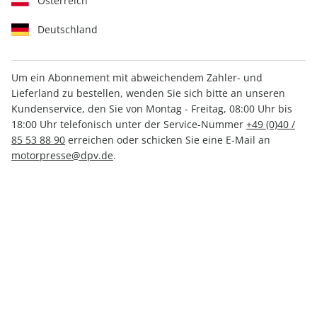
Österreich
Deutschland
Um ein Abonnement mit abweichendem Zahler- und
Lieferland zu bestellen, wenden Sie sich bitte an unseren
auto motor und sport
Kundenservice, den Sie von Montag - Freitag, 08:00 Uhr bis
18:00 Uhr telefonisch unter der Service-Nummer
+49 (0)40 /
Sonderheft 01/2025
85 53 88 90
erreichen oder schicken Sie eine E-Mail an
motorpresse@dpv.de
.
Verfügbar - Nur solange der Vorrat reicht
Anzahl
CHF 10.20
inkl. MwSt., zzgl.
Versand